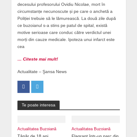
decesului profesorului Ovidiu Nicolae, mort în
circumstanțe necunoscute și pe care o anchetă a
Poliției trebuie să le lămurească. La două zile după
ce buzoianul s-a stins pe patul de spital, există
motive serioase care conduc către verdictul unei
morți din cauze medicale. Ipoteza unui infarct este
cea
… Citeste mai mult!
Actualitate – Şansa News
Te poate interesa
Actualitatea Buzoiană
Actualitatea Buzoiană
Tânăr de 18 ani,
Flagrant într-un parc din