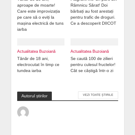
aproape de moarte!
Râmnicu Sărat! Doi
Care este improvizația
bărbați au fost arestați
pe care să o eviți la
pentru trafic de droguri.
mașina electrică de tuns
Ce a descoperit DIICOT
iarba
Actualitatea Buzoiană
Actualitatea Buzoiană
Tânăr de 18 ani,
Se caută 100 de zilieri
electrocutat în timp ce
pentru culesul fructelor!
tundea iarba
Cât se câștigă într-o zi
VEZI TOATE ȘTIRILE
Autorul știrilor