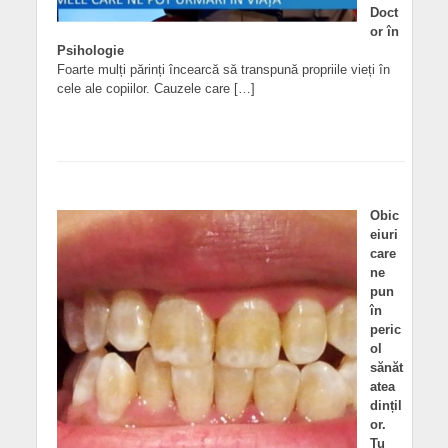
Doct
or în
Psihologie
Foarte mulți părinți încearcă să transpună propriile vieți în
cele ale copiilor. Cauzele care […]
Obic
eiuri
care
ne
pun
în
peric
ol
sănăt
atea
dințil
or.
Tu