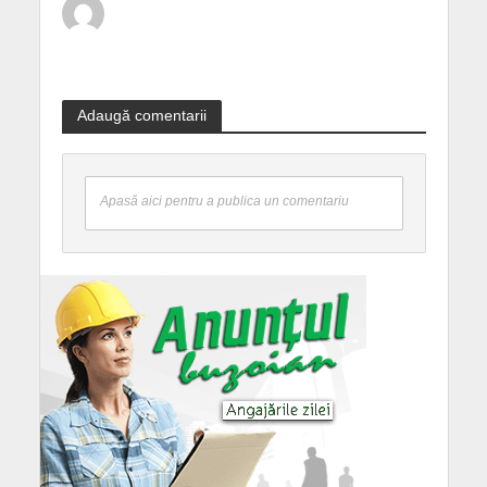
Adaugă comentarii
Apasă aici pentru a publica un comentariu