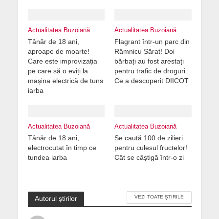
Actualitatea Buzoiană
Actualitatea Buzoiană
Tânăr de 18 ani,
Flagrant într-un parc din
aproape de moarte!
Râmnicu Sărat! Doi
Care este improvizația
bărbați au fost arestați
pe care să o eviți la
pentru trafic de droguri.
mașina electrică de tuns
Ce a descoperit DIICOT
iarba
Actualitatea Buzoiană
Actualitatea Buzoiană
Tânăr de 18 ani,
Se caută 100 de zilieri
electrocutat în timp ce
pentru culesul fructelor!
tundea iarba
Cât se câștigă într-o zi
VEZI TOATE ȘTIRILE
Autorul știrilor