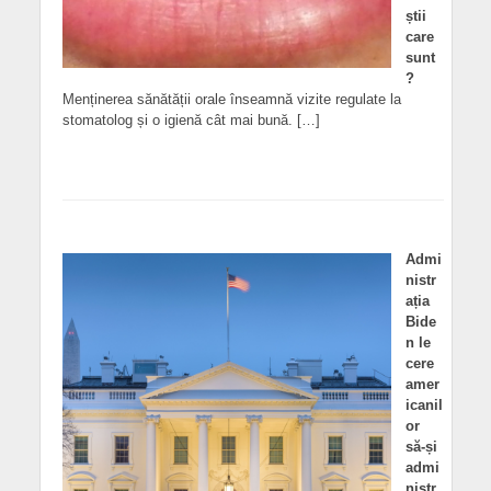
știi
care
sunt
?
Menținerea sănătății orale înseamnă vizite regulate la
stomatolog și o igienă cât mai bună. […]
Admi
nistr
ația
Bide
n le
cere
amer
icanil
or
să-și
admi
nistr