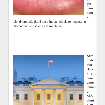
știi
care
sunt
?
Menținerea sănătății orale înseamnă vizite regulate la
stomatolog și o igienă cât mai bună. […]
Admi
nistr
ația
Bide
n le
cere
amer
icanil
or
să-și
admi
nistr