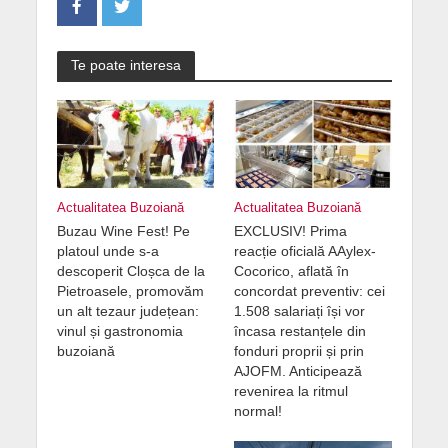
Te poate interesa
Actualitatea Buzoiană
Actualitatea Buzoiană
Buzau Wine Fest! Pe
EXCLUSIV! Prima
platoul unde s-a
reacție oficială AAylex-
descoperit Cloșca de la
Cocorico, aflată în
Pietroasele, promovăm
concordat preventiv: cei
un alt tezaur județean:
1.508 salariați își vor
vinul și gastronomia
încasa restanțele din
buzoiană
fonduri proprii și prin
AJOFM. Anticipează
revenirea la ritmul
normal!