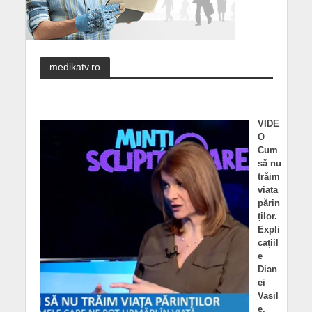
medikatv.ro
VIDE
O
Cum
să nu
trăim
viața
părin
ților.
Expli
cațiil
e
Dian
ei
Vasil
e,