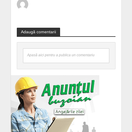
Adaugă comentarii
Apasă aici pentru a publica un comentariu