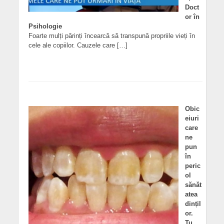
Doct
or în
Psihologie
Foarte mulți părinți încearcă să transpună propriile vieți în
cele ale copiilor. Cauzele care […]
Obic
eiuri
care
ne
pun
în
peric
ol
sănăt
atea
dințil
or.
Tu