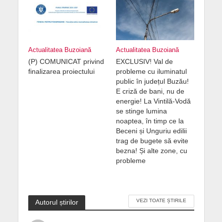
Actualitatea Buzoiană
Actualitatea Buzoiană
(P) COMUNICAT privind
EXCLUSIV! Val de
finalizarea proiectului
probleme cu iluminatul
public în județul Buzău!
E criză de bani, nu de
energie! La Vintilă-Vodă
se stinge lumina
noaptea, în timp ce la
Beceni și Unguriu edilii
trag de bugete să evite
bezna! Și alte zone, cu
probleme
VEZI TOATE ȘTIRILE
Autorul știrilor