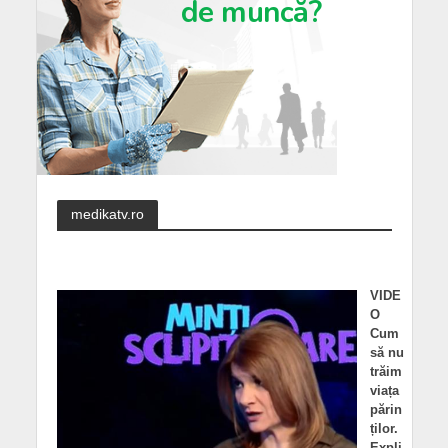
medikatv.ro
VIDE
O
Cum
să nu
trăim
viața
părin
ților.
Expli