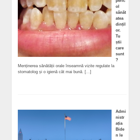
peric
ol
sănăt
atea
dințil
or.
Tu
știi
care
sunt
?
Menținerea sănătății orale înseamnă vizite regulate la
stomatolog și o igienă cât mai bună. […]
Admi
nistr
ația
Bide
n le