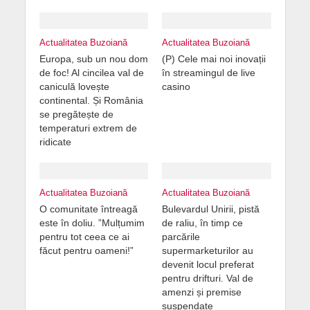
Actualitatea Buzoiană
Actualitatea Buzoiană
Europa, sub un nou dom
(P) Cele mai noi inovații
de foc! Al cincilea val de
în streamingul de live
caniculă lovește
casino
continental. Și România
se pregătește de
temperaturi extrem de
ridicate
Actualitatea Buzoiană
Actualitatea Buzoiană
O comunitate întreagă
Bulevardul Unirii, pistă
este în doliu. ”Mulțumim
de raliu, în timp ce
pentru tot ceea ce ai
parcările
făcut pentru oameni!”
supermarketurilor au
devenit locul preferat
pentru drifturi. Val de
amenzi și premise
suspendate