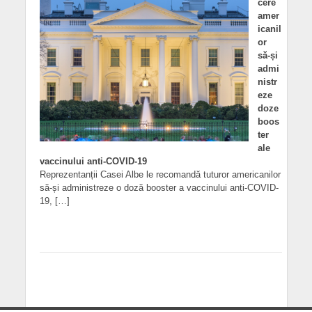
cere
amer
icanil
or
să-și
admi
nistr
eze
doze
boos
ter
ale
vaccinului anti-COVID-19
Reprezentanții Casei Albe le recomandă tuturor americanilor
să-și administreze o doză booster a vaccinului anti-COVID-
19, […]