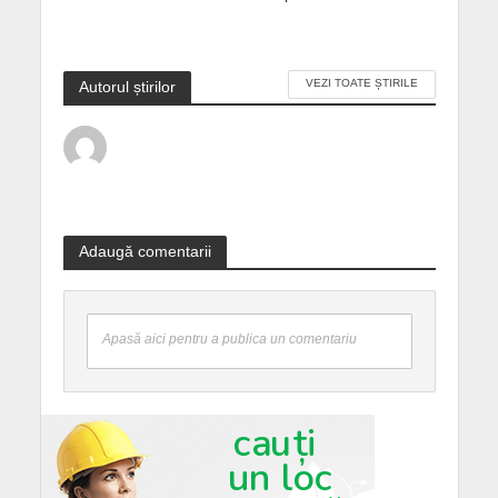
VEZI TOATE ȘTIRILE
Autorul știrilor
Adaugă comentarii
Apasă aici pentru a publica un comentariu