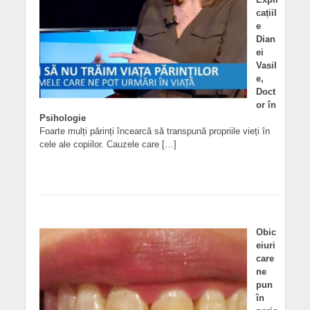
cațiil
e
Dian
ei
Vasil
e,
Doct
or în
Psihologie
Foarte mulți părinți încearcă să transpună propriile vieți în
cele ale copiilor. Cauzele care […]
Obic
eiuri
care
ne
pun
în