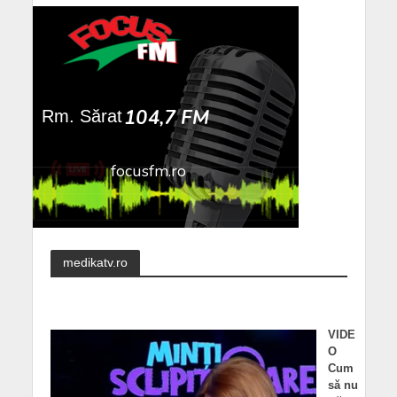
medikatv.ro
VIDE
O
Cum
să nu