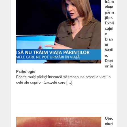
trăim
viața
părin
ților.
Expli
cațiil
e
Dian
ei
Vasil
e,
Doct
or în
Psihologie
Foarte mulți părinți încearcă să transpună propriile vieți în
cele ale copiilor. Cauzele care […]
Obic
eiuri