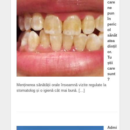
care
ne
pun
în
peric
ol
sănăt
atea
dințil
or.
Tu
știi
care
sunt
?
Menținerea sănătății orale înseamnă vizite regulate la
stomatolog și o igienă cât mai bună. […]
Admi