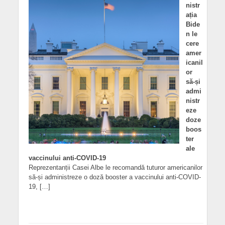
nistr
ația
Bide
n le
cere
amer
icanil
or
să-și
admi
nistr
eze
doze
boos
ter
ale
vaccinului anti-COVID-19
Reprezentanții Casei Albe le recomandă tuturor americanilor
să-și administreze o doză booster a vaccinului anti-COVID-
19, […]