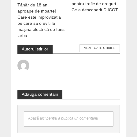
pentru trafic de droguri.
Tânăr de 18 ani,
Ce a descoperit DIICOT
aproape de moarte!
Care este improvizația
pe care să o eviți la
mașina electrică de tuns
iarba
VEZI TOATE ȘTIRILE
Autorul știrilor
Adaugă comentarii
Apasă aici pentru a publica un comentariu