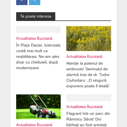
Te poate interesa
Actualitatea Buzoiană
În Piața Daciei, lustruiala
costă mai mult ca
reabilitarea. Ne-am ales
Actualitatea Buzoiană
doar cu cheltuieli, după
Atenție la polenul de
modernizare
ambrozie! Semnalul de
alarmă tras de dr. Tudor
Ciuhodaru: „O singură
expunere poate fi letală”
Actualitatea Buzoiană
Flagrant într-un parc din
Râmnicu Sărat! Doi
bărbați au fost arestați
Actualitatea Buzoiană