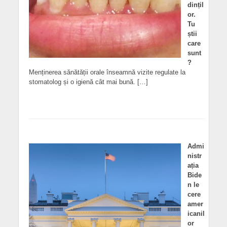
dințil
or.
Tu
știi
care
sunt
?
Menținerea sănătății orale înseamnă vizite regulate la
stomatolog și o igienă cât mai bună. […]
Admi
nistr
ația
Bide
n le
cere
amer
icanil
or