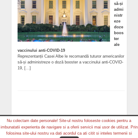
să-și
admi
nistr
eze
doze
boos
ter
ale
vaccinului anti-COVID-19
Reprezentanții Casei Albe le recomandă tuturor americanilor
să-și administreze o doză booster a vaccinului anti-COVID-
19, […]
Nu colectam date personale! Site-ul nostru foloseste cookies pentru a
imbunatatii experienta de navigare si a oferii servicii mai usor de utilizat. Prin
Copyright © 2026. MEDIA GRUP PRODUCTION. Toate
folosirea site-ului nostru va dati acordul ca ati citit si inteles termenii si
drepturile rezervate.