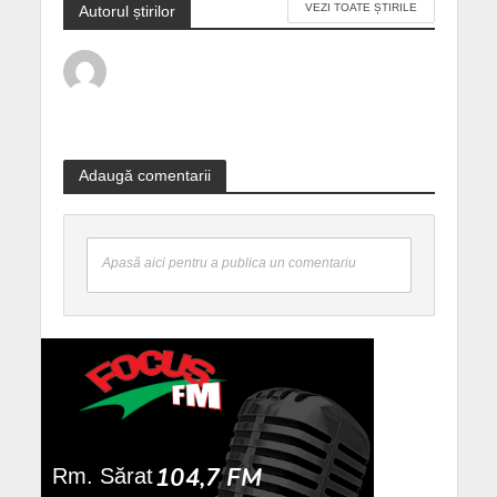
VEZI TOATE ȘTIRILE
Autorul știrilor
Adaugă comentarii
Apasă aici pentru a publica un comentariu