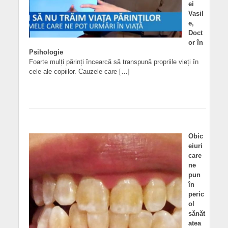
ei
Vasil
e,
Doct
or în
Psihologie
Foarte mulți părinți încearcă să transpună propriile vieți în
cele ale copiilor. Cauzele care […]
Obic
eiuri
care
ne
pun
în
peric
ol
sănăt
atea