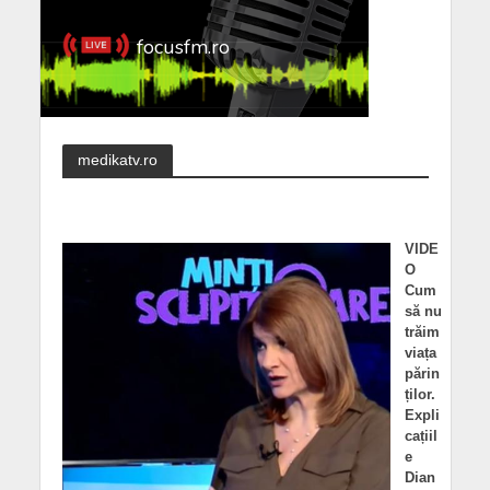
medikatv.ro
VIDE
O
Cum
să nu
trăim
viața
părin
ților.
Expli
cațiil
e
Dian