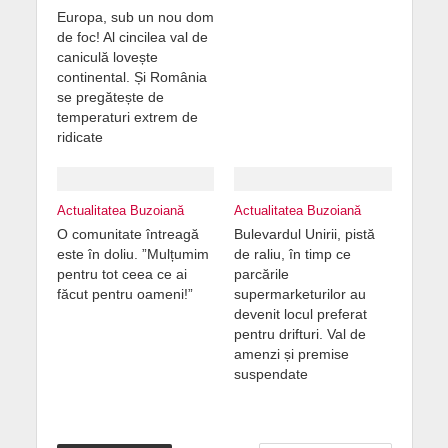
Europa, sub un nou dom
de foc! Al cincilea val de
caniculă lovește
continental. Și România
se pregătește de
temperaturi extrem de
ridicate
Actualitatea Buzoiană
Actualitatea Buzoiană
O comunitate întreagă
Bulevardul Unirii, pistă
este în doliu. ”Mulțumim
de raliu, în timp ce
pentru tot ceea ce ai
parcările
făcut pentru oameni!”
supermarketurilor au
devenit locul preferat
pentru drifturi. Val de
amenzi și premise
suspendate