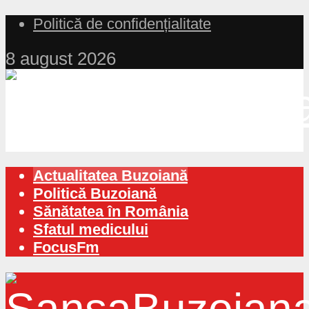
Politică de confidențialitate
8 august 2026
Actualitatea Buzoiană
Politică Buzoiană
Sănătatea în România
Sfatul medicului
FocusFm