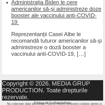
Administrația Biden le cere
americanilor să-și administreze doze
booster ale vaccinului anti-COVID-
19
Reprezentanții Casei Albe le
recomandă tuturor americanilor să-și
administreze o doză booster a
vaccinului anti-COVID-19, […]
Copyright © 2026. MEDIA GRUP
PRODUCTION. Toate drepturile
rezervate.
Politica de Confidențialitate
Nu colectam date personale! Site-ul nostru foloseste cookies pentru a