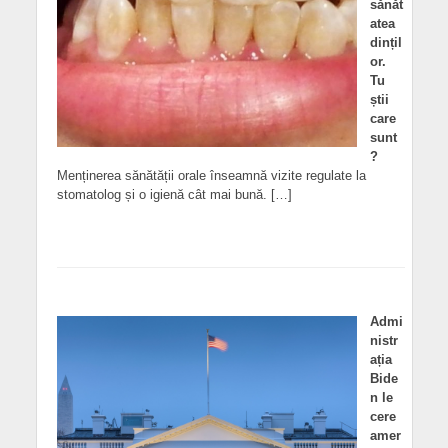
sănăt
atea
dințil
or.
Tu
știi
care
sunt
?
Menținerea sănătății orale înseamnă vizite regulate la
stomatolog și o igienă cât mai bună. […]
Admi
nistr
ația
Bide
n le
cere
amer