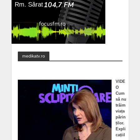
medikatv.ro
VIDE
O
Cum
să nu
trăim
viața
părin
ților.
Expli
cațiil