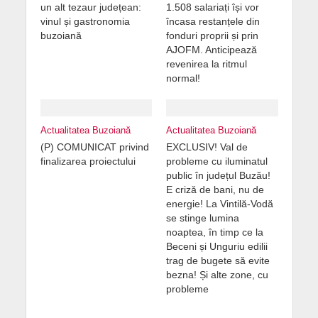
un alt tezaur județean:
1.508 salariați își vor
vinul și gastronomia
încasa restanțele din
buzoiană
fonduri proprii și prin
AJOFM. Anticipează
revenirea la ritmul
normal!
Actualitatea Buzoiană
Actualitatea Buzoiană
(P) COMUNICAT privind
EXCLUSIV! Val de
finalizarea proiectului
probleme cu iluminatul
public în județul Buzău!
E criză de bani, nu de
energie! La Vintilă-Vodă
se stinge lumina
noaptea, în timp ce la
Beceni și Unguriu edilii
trag de bugete să evite
bezna! Și alte zone, cu
probleme