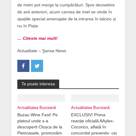
de metri pot merge la cumpărături. Spre deosebire
de anii anteriori, acum carnea de miel se vinde în
spațiile special amenajate de la intrarea în talcioc și
nu în Piața
… Citeste mai mult!
Actualitate – Şansa News
Te poate interesa
Actualitatea Buzoiană
Actualitatea Buzoiană
Buzau Wine Fest! Pe
EXCLUSIV! Prima
platoul unde s-a
reacție oficială AAylex-
descoperit Cloșca de la
Cocorico, aflată în
Pietroasele, promovăm
concordat preventiv: cei