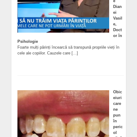
e
Dian
ei
Vasil
e,
Doct
or în
Psihologie
Foarte mulți părinți încearcă să transpună propriile vieți în
cele ale copiilor. Cauzele care […]
Obic
eiuri
care
ne
pun
în
peric
ol