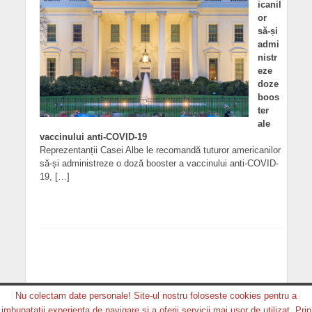
icanil
or
să-și
admi
nistr
eze
doze
boos
ter
ale
vaccinului anti-COVID-19
Reprezentanții Casei Albe le recomandă tuturor americanilor
să-și administreze o doză booster a vaccinului anti-COVID-
19, […]
Nu colectam date personale! Site-ul nostru foloseste cookies pentru a
imbunatatii experienta de navigare si a oferii servicii mai usor de utilizat. Prin