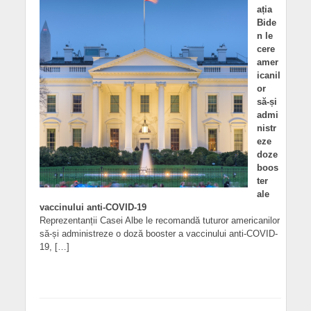
ația
Bide
n le
cere
amer
icanil
or
să-și
admi
nistr
eze
doze
boos
ter
ale
vaccinului anti-COVID-19
Reprezentanții Casei Albe le recomandă tuturor americanilor
să-și administreze o doză booster a vaccinului anti-COVID-
19, […]