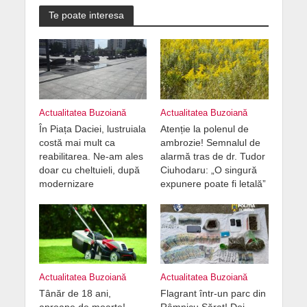
Te poate interesa
Actualitatea Buzoiană
Actualitatea Buzoiană
În Piața Daciei, lustruiala
Atenție la polenul de
costă mai mult ca
ambrozie! Semnalul de
reabilitarea. Ne-am ales
alarmă tras de dr. Tudor
doar cu cheltuieli, după
Ciuhodaru: „O singură
modernizare
expunere poate fi letală”
Actualitatea Buzoiană
Actualitatea Buzoiană
Tânăr de 18 ani,
Flagrant într-un parc din