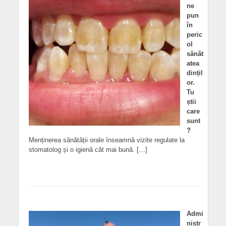
ne
pun
în
peric
ol
sănăt
atea
dințil
or.
Tu
știi
care
sunt
?
Menținerea sănătății orale înseamnă vizite regulate la
stomatolog și o igienă cât mai bună. […]
Admi
nistr