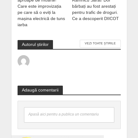
aproape de moarte!
Râmnicu Sărat! Doi
Care este improvizația
bărbați au fost arestați
pe care să o eviți la
pentru trafic de droguri.
mașina electrică de tuns
Ce a descoperit DIICOT
iarba
VEZI TOATE ȘTIRILE
Autorul știrilor
Adaugă comentarii
Apasă aici pentru a publica un comentariu