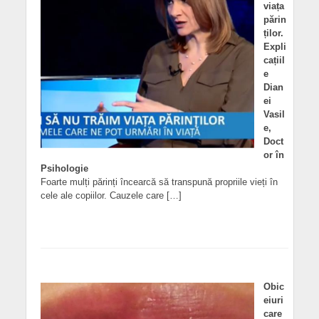
viața
părin
ților.
Expli
cațiil
e
Dian
ei
Vasil
e,
Doct
or în
Psihologie
Foarte mulți părinți încearcă să transpună propriile vieți în
cele ale copiilor. Cauzele care […]
Obic
eiuri
care