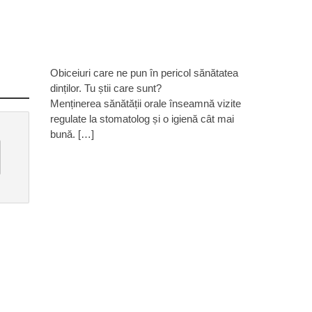
Obiceiuri care ne pun în pericol sănătatea
dinților. Tu știi care sunt?
Menținerea sănătății orale înseamnă vizite
regulate la stomatolog și o igienă cât mai
bună. […]