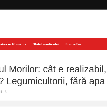
atea în România
Sfatul medicului
FocusFm
l Morilor: cât e realizabil,
? Legumicultorii, fără apa
ii