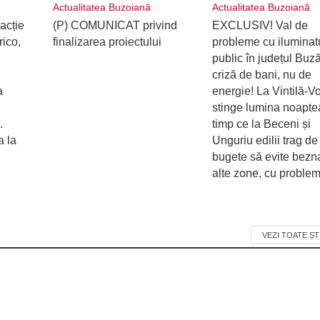
Actualitatea Buzoiană
Actualitatea Buzoiană
acție
(P) COMUNICAT privind
EXCLUSIV! Val de
rico,
finalizarea proiectului
probleme cu iluminat
public în județul Buz
criză de bani, nu de
a
energie! La Vintilă-V
stinge lumina noaptea
.
timp ce la Beceni și
a la
Unguriu edilii trag de
bugete să evite bezna
alte zone, cu proble
VEZI TOATE ȘT