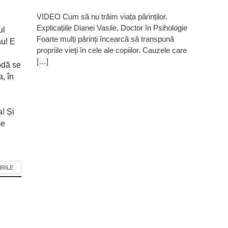
VIDEO Cum să nu trăim viața părinților.
Explicațiile Dianei Vasile, Doctor în Psihologie
ul
Foarte mulți părinți încearcă să transpună
ău! E
propriile vieți în cele ale copiilor. Cauzele care
[…]
odă se
, în
! Și
me
IRILE