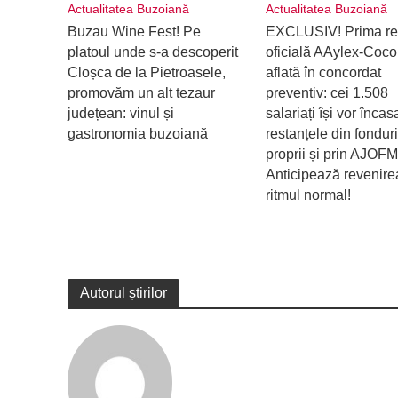
Actualitatea Buzoiană
Actualitatea Buzoiană
Buzau Wine Fest! Pe
EXCLUSIV! Prima re
platoul unde s-a descoperit
oficială AAylex-Coco
Cloșca de la Pietroasele,
aflată în concordat
promovăm un alt tezaur
preventiv: cei 1.508
județean: vinul și
salariați își vor încas
gastronomia buzoiană
restanțele din fonduri
proprii și prin AJOFM
Anticipează revenire
ritmul normal!
Autorul știrilor