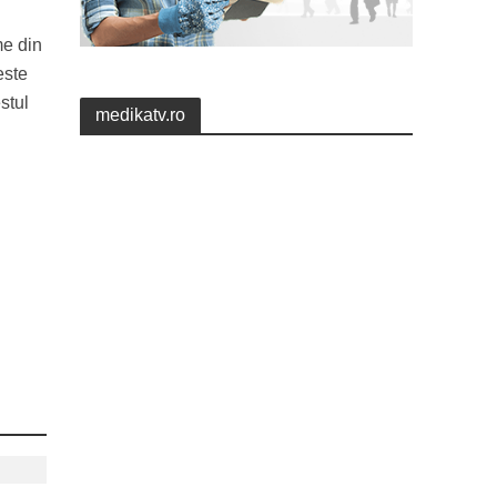
me din
este
stul
medikatv.ro