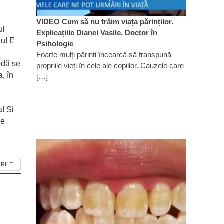
VIDEO Cum să nu trăim viața părinților.
ul
Explicațiile Dianei Vasile, Doctor în
ău! E
Psihologie
Foarte mulți părinți încearcă să transpună
odă se
propriile vieți în cele ale copiilor. Cauzele care
, în
[…]
! Și
me
IRILE