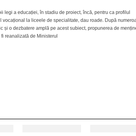
i legi a educației, în stadiu de proiect, încă, pentru ca profilul
il vocațional la liceele de specialitate, dau roade. După numero
ic și o dezbatere amplă pe acest subiect, propunerea de mențin
 fi reanalizată de Ministerul