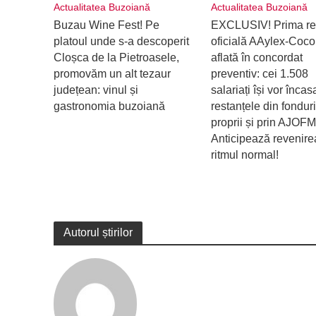
Actualitatea Buzoiană
Actualitatea Buzoiană
Buzau Wine Fest! Pe
EXCLUSIV! Prima re
platoul unde s-a descoperit
oficială AAylex-Coco
Cloșca de la Pietroasele,
aflată în concordat
promovăm un alt tezaur
preventiv: cei 1.508
județean: vinul și
salariați își vor încas
gastronomia buzoiană
restanțele din fonduri
proprii și prin AJOFM
Anticipează revenire
ritmul normal!
Autorul știrilor