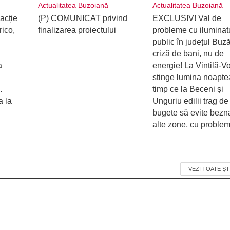
Actualitatea Buzoiană
Actualitatea Buzoiană
acție
(P) COMUNICAT privind
EXCLUSIV! Val de
rico,
finalizarea proiectului
probleme cu iluminat
public în județul Buz
criză de bani, nu de
a
energie! La Vintilă-V
stinge lumina noaptea
.
timp ce la Beceni și
a la
Unguriu edilii trag de
bugete să evite bezna
alte zone, cu proble
VEZI TOATE ȘT