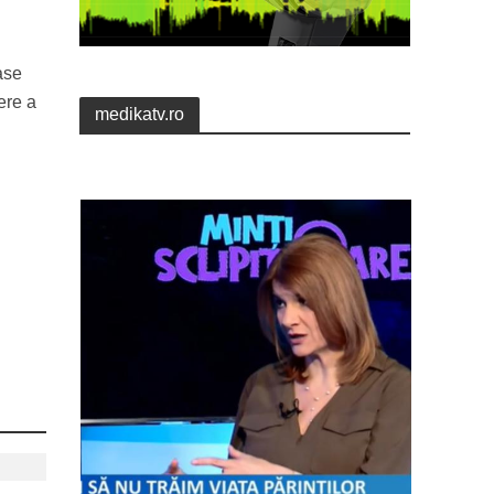
ase
ere a
medikatv.ro