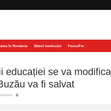
atea în România
Sfatul medicului
FocusFm
ii educației se va modifica
Buzău va fi salvat
mentarii