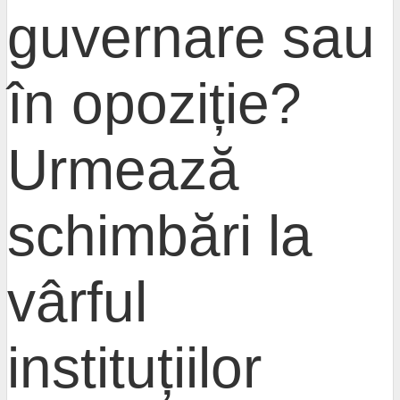
guvernare sau
în opoziție?
Urmează
schimbări la
vârful
instituțiilor