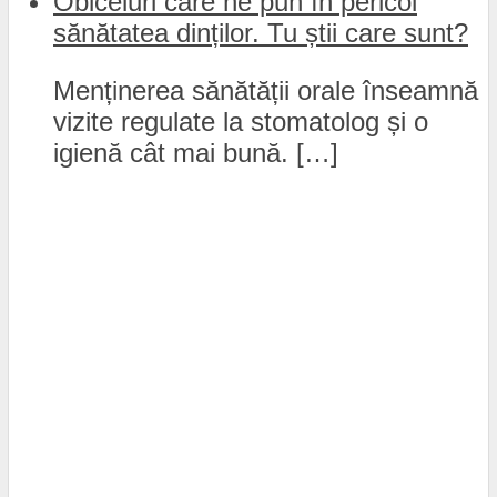
Obiceiuri care ne pun în pericol
sănătatea dinților. Tu știi care sunt?
Menținerea sănătății orale înseamnă
vizite regulate la stomatolog și o
igienă cât mai bună. […]