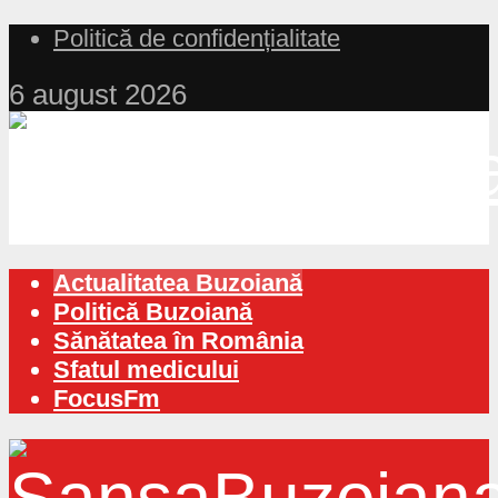
Politică de confidențialitate
6 august 2026
Actualitatea Buzoiană
Politică Buzoiană
Sănătatea în România
Sfatul medicului
FocusFm