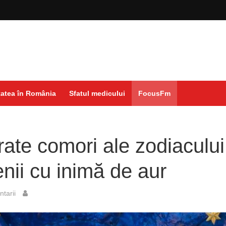
atea în România
Sfatul medicului
FocusFm
rate comori ale zodiacului
nii cu inimă de aur
tarii