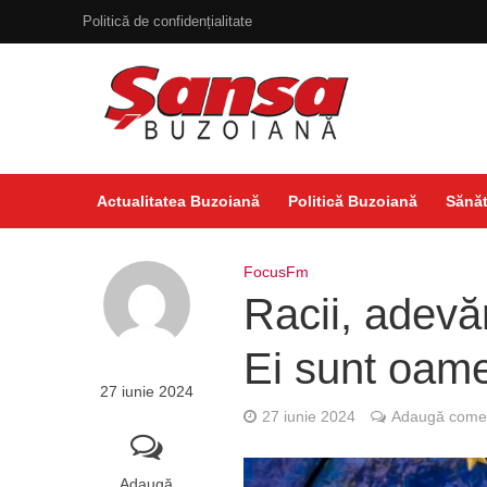
Politică de confidențialitate
Actualitatea Buzoiană
Politică Buzoiană
Sănăt
FocusFm
Racii, adevă
Ei sunt oame
27 iunie 2024
27 iunie 2024
Adaugă comen
Adaugă