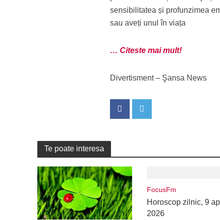
sensibilitatea și profunzimea e
sau aveți unul în viața
… Citeste mai mult!
Divertisment – Şansa News
Te poate interesa
FocusFm
Horoscop zilnic, 9 apr
2026