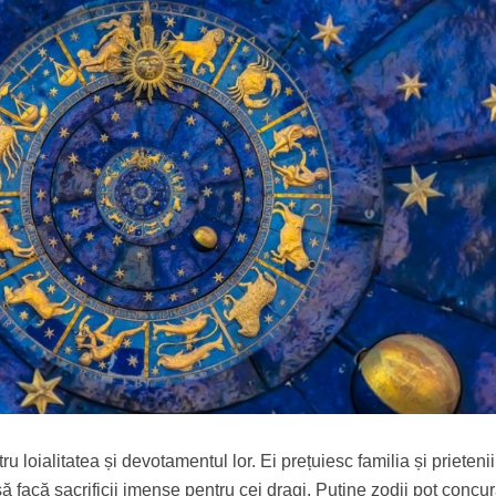
ru loialitatea și devotamentul lor. Ei prețuiesc familia și prieteni
să facă sacrificii imense pentru cei dragi. Puține zodii pot concu