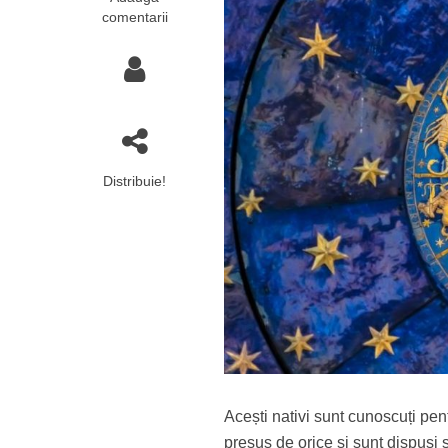
comentarii
Distribuie!
Acești nativi sunt cunoscuți pent
presus de orice și sunt dispuși 