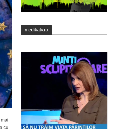
medikatv.ro
i mai
ra cu