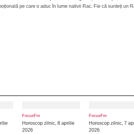
moțională pe care o aduc în lume nativii Rac. Fie că sunteți un 
FocusFm
FocusFm
ilie
Horoscop zilnic, 8 aprilie
Horoscop zilnic, 7 apr
2026
2026