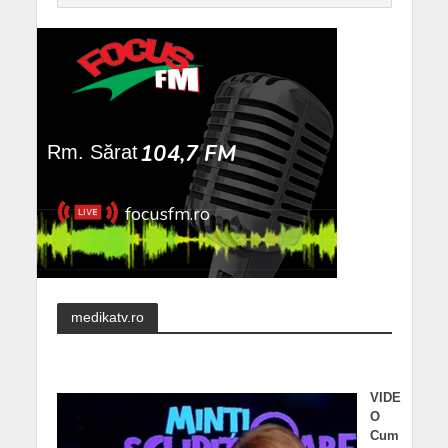
medikatv.ro
VIDE
O
Cum