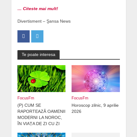
… Citeste mai mult!
Divertisment – Şansa News
Te poate interesa
FocusFm
FocusFm
(P) CUM SE
Horoscop zilnic, 9 aprilie
RAPORTEAZĂ OAMENII
2026
MODERNI LA NOROC,
ÎN VIAȚA DE ZI CU ZI