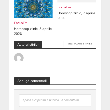
FocusFm
Horoscop zilnic, 7 aprilie
2026
FocusFm
Horoscop zilnic, 8 aprilie
2026
VEZI TOATE ȘTIRILE
Autorul știrilor
Adaugă comentarii
Apasă aici pentru a publica un comentariu