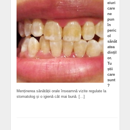
eiuri
care
ne
pun
în
peric
ol
sănăt
atea
dințil
or.
Tu
știi
care
sunt
?
Menținerea sănătății orale înseamnă vizite regulate la
stomatolog și o igienă cât mai bună. […]