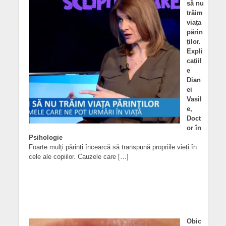
să nu
trăim
viața
părin
ților.
Expli
cațiil
e
Dian
ei
Vasil
e,
Doct
or în
Psihologie
Foarte mulți părinți încearcă să transpună propriile vieți în
cele ale copiilor. Cauzele care […]
Obic