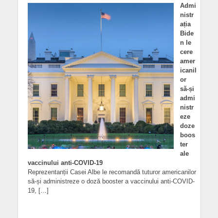
Admi
nistr
ația
Bide
n le
cere
amer
icanil
or
să-și
admi
nistr
eze
doze
boos
ter
ale
vaccinului anti-COVID-19
Reprezentanții Casei Albe le recomandă tuturor americanilor
să-și administreze o doză booster a vaccinului anti-COVID-
19, […]