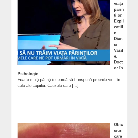
viața
părin
ților.
Expli
cațiil
e
Dian
ei
Vasil
e,
Doct
or în
Psihologie
Foarte mulți părinți încearcă să transpună propriile vieți în
cele ale copiilor. Cauzele care […]
Obic
eiuri
care