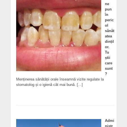
ne
pun
în
peric
ol
sănăt
atea
dințil
or.
Tu
știi
care
sunt
?
Menținerea sănătății orale înseamnă vizite regulate la
stomatolog și o igienă cât mai bună. […]
Admi
nistr