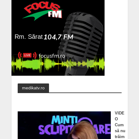
medikatv.ro
VIDE
O
Cum
să nu
trăim