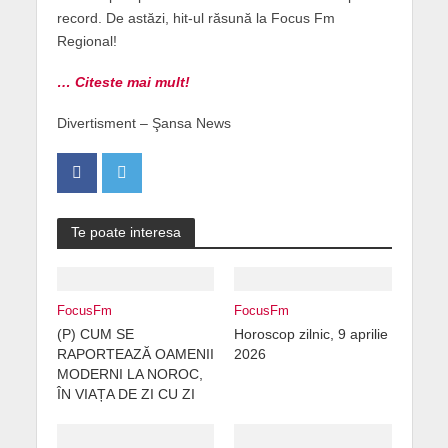
record. De astăzi, hit-ul răsună la Focus Fm
Regional!
… Citeste mai mult!
Divertisment – Şansa News
Te poate interesa
FocusFm
FocusFm
(P) CUM SE
Horoscop zilnic, 9 aprilie
RAPORTEAZĂ OAMENII
2026
MODERNI LA NOROC,
ÎN VIAȚA DE ZI CU ZI