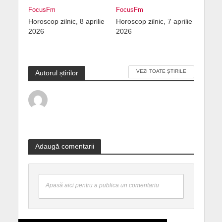
FocusFm
FocusFm
Horoscop zilnic, 8 aprilie
Horoscop zilnic, 7 aprilie
2026
2026
VEZI TOATE ȘTIRILE
Autorul știrilor
Adaugă comentarii
Apasă aici pentru a publica un comentariu