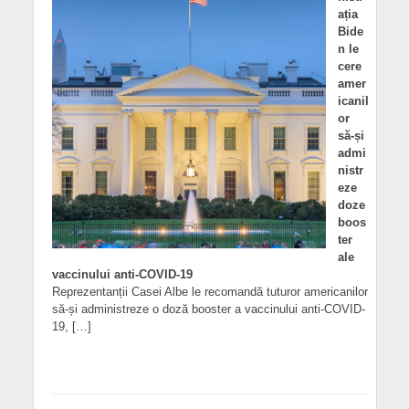
ația
Bide
n le
cere
amer
icanil
or
să-și
admi
nistr
eze
doze
boos
ter
ale
vaccinului anti-COVID-19
Reprezentanții Casei Albe le recomandă tuturor americanilor
să-și administreze o doză booster a vaccinului anti-COVID-
19, […]