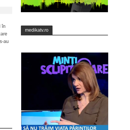
 în
medikatv.ro
care
 s-au