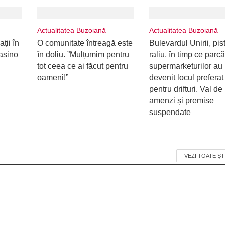
Actualitatea Buzoiană
Actualitatea Buzoiană
ții în
O comunitate întreagă este
Bulevardul Unirii, pis
casino
în doliu. ”Mulțumim pentru
raliu, în timp ce parcă
tot ceea ce ai făcut pentru
supermarketurilor au
oameni!”
devenit locul preferat
pentru drifturi. Val de
amenzi și premise
suspendate
VEZI TOATE ȘT