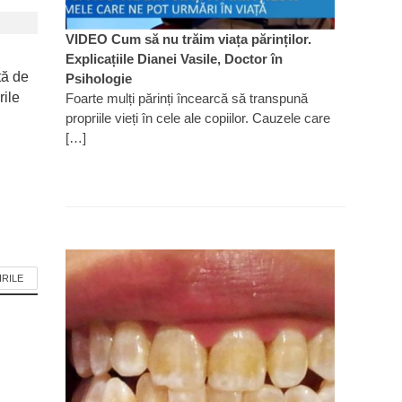
VIDEO Cum să nu trăim viața părinților.
Explicațiile Dianei Vasile, Doctor în
tă de
Psihologie
rile
Foarte mulți părinți încearcă să transpună
propriile vieți în cele ale copiilor. Cauzele care
[…]
IRILE