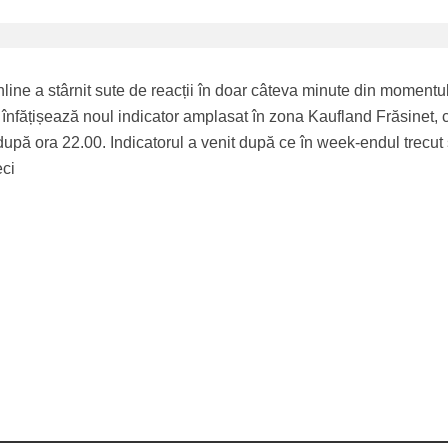
nline a stârnit sute de reacții în doar câteva minute din momentul
a înfățișează noul indicator amplasat în zona Kaufland Frăsinet, 
după ora 22.00. Indicatorul a venit după ce în week-endul trecut
eci