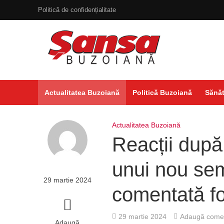
Politică de confidențialitate
Actualitatea Buzoiană
Politică Buzoiană
Sănăt
Actualitatea Buzoiană
Reacții după
unui nou sem
29 martie 2024
comentată fo
29 martie 2024
Adaugă comen
Adaugă