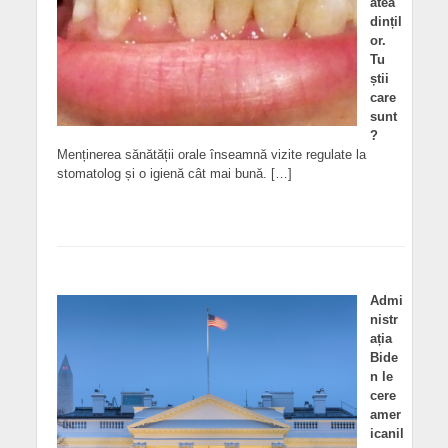
atea
dințil
or.
Tu
știi
care
sunt
?
Menținerea sănătății orale înseamnă vizite regulate la
stomatolog și o igienă cât mai bună. […]
Admi
nistr
ația
Bide
n le
cere
amer
icanil