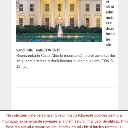
or
să-și
admi
nistr
eze
doze
boos
ter
ale
vaccinului anti-COVID-19
Reprezentanții Casei Albe le recomandă tuturor americanilor
să-și administreze o doză booster a vaccinului anti-COVID-
19, […]
Nu colectam date personale! Site-ul nostru foloseste cookies pentru a
imbunatatii experienta de navigare si a oferii servicii mai usor de utilizat. Prin
Copyright © 2026. MEDIA GRUP PRODUCTION. Toate
folosirea site-ului nostru va dati acordul ca ati citit si inteles termenii si