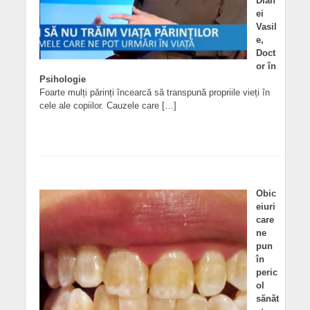
Dian
ei
Vasil
e,
Doct
or în
Psihologie
Foarte mulți părinți încearcă să transpună propriile vieți în
cele ale copiilor. Cauzele care […]
Obic
eiuri
care
ne
pun
în
peric
ol
sănăt