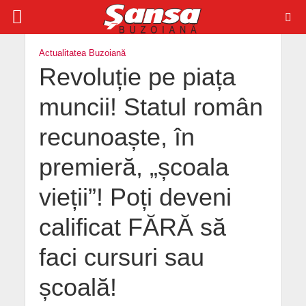
Actualitatea Buzoiană
Revoluție pe piața
muncii! Statul român
recunoaște, în
premieră, „școala
vieții”! Poți deveni
calificat FĂRĂ să
faci cursuri sau
școală!