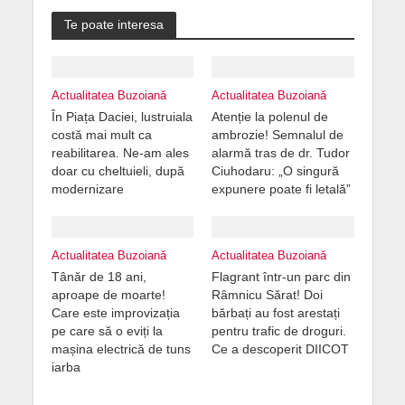
Te poate interesa
Actualitatea Buzoiană
Actualitatea Buzoiană
În Piața Daciei, lustruiala
Atenție la polenul de
costă mai mult ca
ambrozie! Semnalul de
reabilitarea. Ne-am ales
alarmă tras de dr. Tudor
doar cu cheltuieli, după
Ciuhodaru: „O singură
modernizare
expunere poate fi letală”
Actualitatea Buzoiană
Actualitatea Buzoiană
Tânăr de 18 ani,
Flagrant într-un parc din
aproape de moarte!
Râmnicu Sărat! Doi
Care este improvizația
bărbați au fost arestați
pe care să o eviți la
pentru trafic de droguri.
mașina electrică de tuns
Ce a descoperit DIICOT
iarba