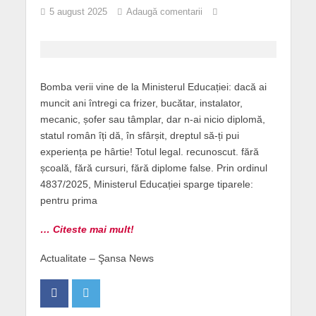
5 august 2025
Adaugă comentarii
Bomba verii vine de la Ministerul Educației: dacă ai
muncit ani întregi ca frizer, bucătar, instalator,
mecanic, șofer sau tâmplar, dar n-ai nicio diplomă,
statul român îți dă, în sfârșit, dreptul să-ți pui
experiența pe hârtie! Totul legal. recunoscut. fără
școală, fără cursuri, fără diplome false. Prin ordinul
4837/2025, Ministerul Educației sparge tiparele:
pentru prima
… Citeste mai mult!
Actualitate – Şansa News