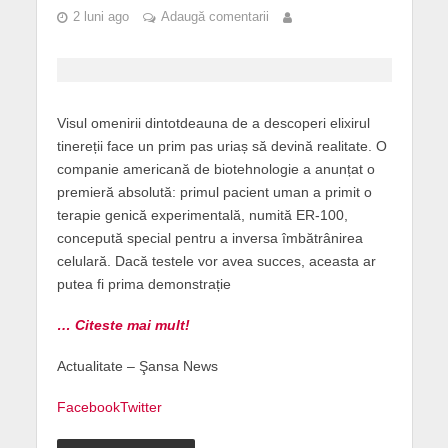
2 luni ago
Adaugă comentarii
Visul omenirii dintotdeauna de a descoperi elixirul
tinereții face un prim pas uriaș să devină realitate. O
companie americană de biotehnologie a anunțat o
premieră absolută: primul pacient uman a primit o
terapie genică experimentală, numită ER-100,
concepută special pentru a inversa îmbătrânirea
celulară. Dacă testele vor avea succes, aceasta ar
putea fi prima demonstrație
… Citeste mai mult!
Actualitate – Şansa News
Facebook
Twitter