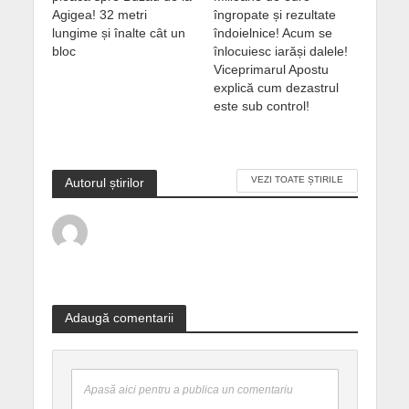
Agigea! 32 metri
îngropate și rezultate
lungime și înalte cât un
îndoielnice! Acum se
bloc
înlocuiesc iarăși dalele!
Viceprimarul Apostu
explică cum dezastrul
este sub control!
VEZI TOATE ȘTIRILE
Autorul știrilor
Adaugă comentarii
Apasă aici pentru a publica un comentariu