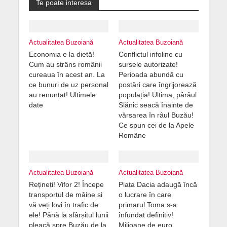
Te poate interesa
Actualitatea Buzoiană
Actualitatea Buzoiană
Economia e la dietă!
Conflictul infoline cu
Cum au strâns românii
sursele autorizate!
cureaua în acest an. La
Perioada abundă cu
ce bunuri de uz personal
postări care îngrijorează
au renunțat! Ultimele
populația! Ultima, pârâul
date
Slănic seacă înainte de
vărsarea în râul Buzău!
Ce spun cei de la Apele
Române
Actualitatea Buzoiană
Actualitatea Buzoiană
Rețineți! Vifor 2! Începe
Piața Dacia adaugă încă
transportul de mâine și
o lucrare în care
vă veți lovi în trafic de
primarul Toma s-a
ele! Până la sfârșitul lunii
înfundat definitiv!
pleacă spre Buzău de la
Milioane de euro