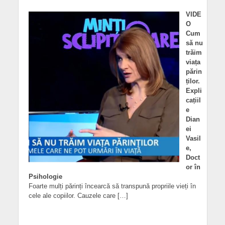
VIDE
O
Cum
să nu
trăim
viața
părin
ților.
Expli
cațiil
e
Dian
ei
Vasil
e,
Doct
or în
Psihologie
Foarte mulți părinți încearcă să transpună propriile vieți în
cele ale copiilor. Cauzele care […]