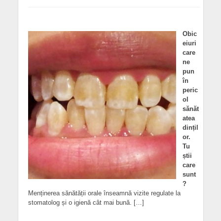
Obic
eiuri
care
ne
pun
în
peric
ol
sănăt
atea
dințil
or.
Tu
știi
care
sunt
?
Menținerea sănătății orale înseamnă vizite regulate la
stomatolog și o igienă cât mai bună. […]