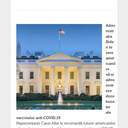
Admi
nistr
ația
Bide
n le
cere
amer
icanil
or
să-și
admi
nistr
eze
doze
boos
ter
ale
vaccinului anti-COVID-19
Reprezentanții Casei Albe le recomandă tuturor americanilor