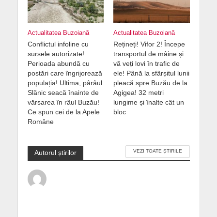
Actualitatea Buzoiană
Actualitatea Buzoiană
Conflictul infoline cu
Rețineți! Vifor 2! Începe
sursele autorizate!
transportul de mâine și
Perioada abundă cu
vă veți lovi în trafic de
postări care îngrijorează
ele! Până la sfârșitul lunii
populația! Ultima, pârâul
pleacă spre Buzău de la
Slănic seacă înainte de
Agigea! 32 metri
vărsarea în râul Buzău!
lungime și înalte cât un
Ce spun cei de la Apele
bloc
Române
VEZI TOATE ȘTIRILE
Autorul știrilor