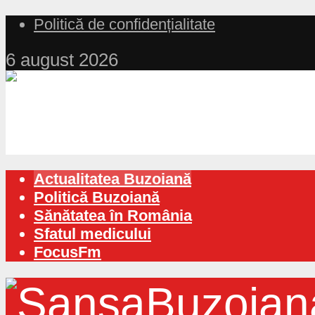
Politică de confidențialitate
6 august 2026
Actualitatea Buzoiană
Politică Buzoiană
Sănătatea în România
Sfatul medicului
FocusFm