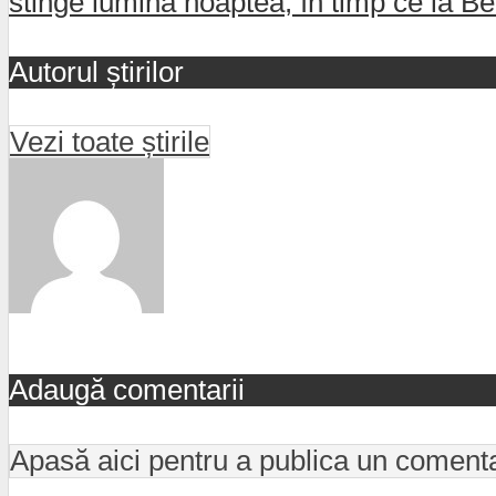
stinge lumina noaptea, în timp ce la Be
Autorul știrilor
Vezi toate știrile
Adaugă comentarii
Apasă aici pentru a publica un coment