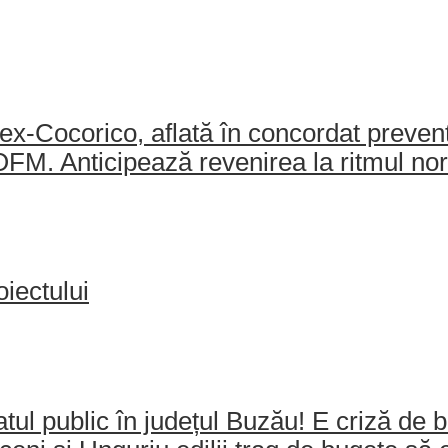
-Cocorico, aflată în concordat preventiv
AJOFM. Anticipează revenirea la ritmul no
iectului
l public în județul Buzău! E criză de b