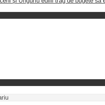
ceni și Unguriu edilii trag de bugete să
ariu