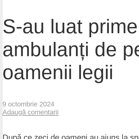
S-au luat prime
ambulanți de p
oamenii legii
9 octombrie 2024
Adaugă comentarii
După ce zeci de oameni au ajuns la spita