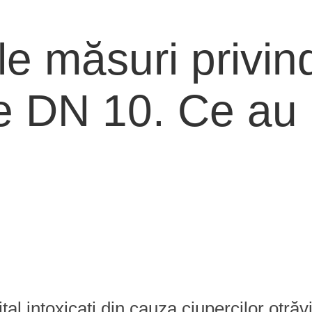
le măsuri privin
e DN 10. Ce au 
l intoxicați din cauza ciupercilor otrăvi