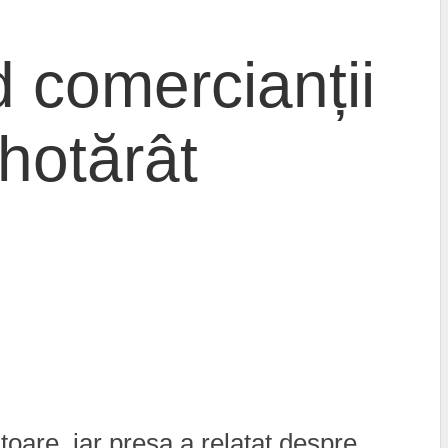
d comercianții
hotărât
toare, iar presa a relatat despre