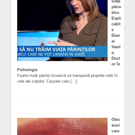
viața
părin
ților.
Expli
cațiil
e
Dian
ei
Vasil
e,
Doct
or în
Psihologie
Foarte mulți părinți încearcă să transpună propriile vieți în
cele ale copiilor. Cauzele care […]
Obic
eiuri
care