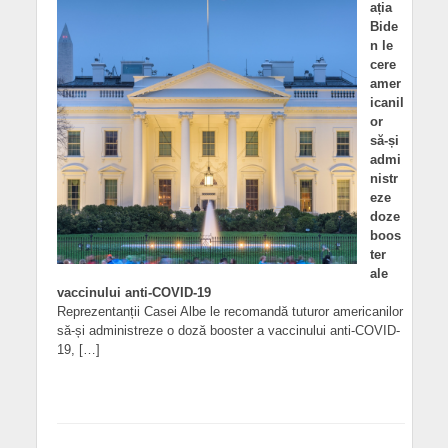
ația
Bide
n le
cere
amer
icanil
or
să-și
admi
nistr
eze
doze
boos
ter
ale
vaccinului anti-COVID-19
Reprezentanții Casei Albe le recomandă tuturor americanilor
să-și administreze o doză booster a vaccinului anti-COVID-
19, […]