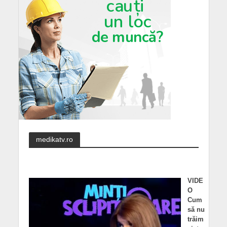
medikatv.ro
VIDE
O
Cum
să nu
trăim