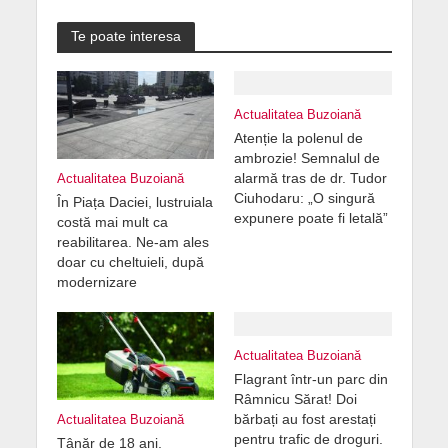
Te poate interesa
Actualitatea Buzoiană
Atenție la polenul de
ambrozie! Semnalul de
alarmă tras de dr. Tudor
Actualitatea Buzoiană
Ciuhodaru: „O singură
În Piața Daciei, lustruiala
expunere poate fi letală”
costă mai mult ca
reabilitarea. Ne-am ales
doar cu cheltuieli, după
modernizare
Actualitatea Buzoiană
Flagrant într-un parc din
Râmnicu Sărat! Doi
bărbați au fost arestați
Actualitatea Buzoiană
pentru trafic de droguri.
Tânăr de 18 ani,