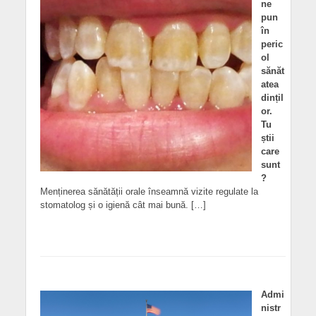
ne
pun
în
peric
ol
sănăt
atea
dințil
or.
Tu
știi
care
sunt
?
Menținerea sănătății orale înseamnă vizite regulate la
stomatolog și o igienă cât mai bună. […]
Admi
nistr