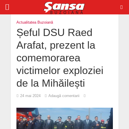
Actualitatea Buzoiană
Șeful DSU Raed
Arafat, prezent la
comemorarea
victimelor exploziei
de la Mihăilești
24 mai 2024
Adaugă comentarii