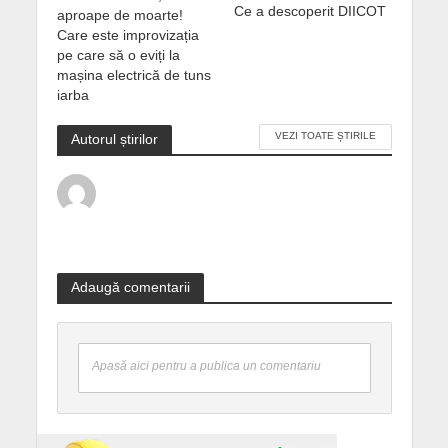
Ce a descoperit DIICOT
aproape de moarte!
Care este improvizația
pe care să o eviți la
mașina electrică de tuns
iarba
VEZI TOATE ȘTIRILE
Autorul știrilor
Adaugă comentarii
Apasă aici pentru a publica un comentariu