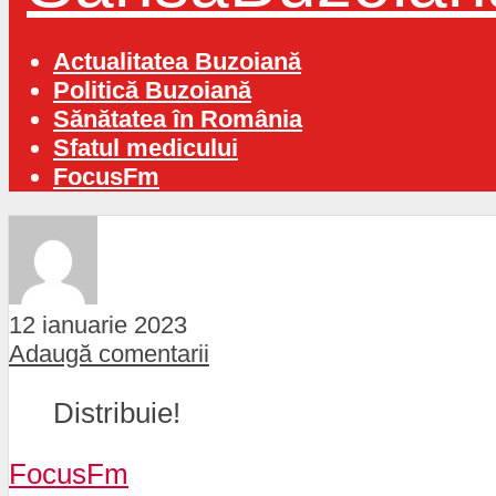
Actualitatea Buzoiană
Politică Buzoiană
Sănătatea în România
Sfatul medicului
FocusFm
12 ianuarie 2023
Adaugă comentarii
Distribuie!
FocusFm