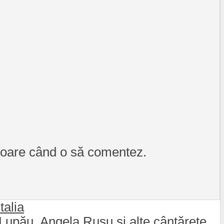
itoare când o să comentez.
talia
 Lupău, Angela Rusu și alte cântărețe