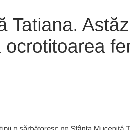
 Tatiana. Astăzi
ă ocrotitoarea fe
știnii o sărbătoresc pe Sfânta Muceniță 