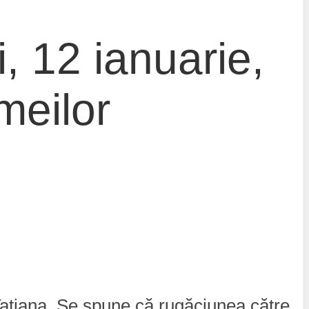
, 12 ianuarie,
meilor
Tatiana. Se spune că rugăciunea către