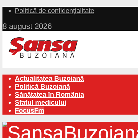
Politică de confidențialitate
8 august 2026
Actualitatea Buzoiană
Politică Buzoiană
Sănătatea în România
Sfatul medicului
FocusFm