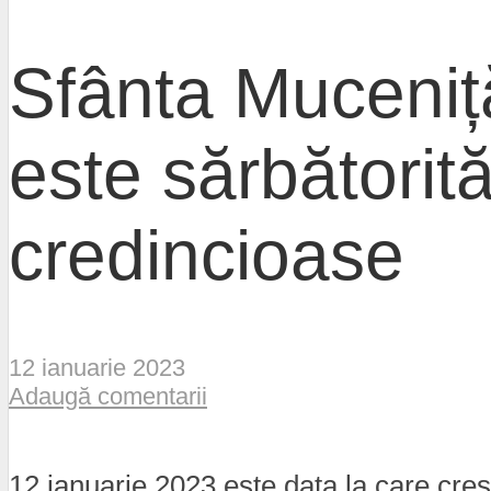
Sfânta Muceniță
este sărbătorit
credincioase
12 ianuarie 2023
Adaugă comentarii
12 ianuarie 2023 este data la care cre