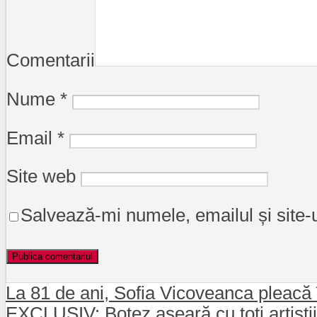
Comentarii
Nume
*
Email
*
Site web
Salvează-mi numele, emailul și site-
La 81 de ani, Sofia Vicoveanca pleacă 
EXCLUSIV: Botez aseară cu toți artiști