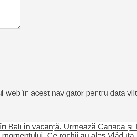
ul web în acest navigator pentru data vi
în Bali în vacanță. Urmează Canada și I
i momentului. Ce rochii au ales Vlăduța