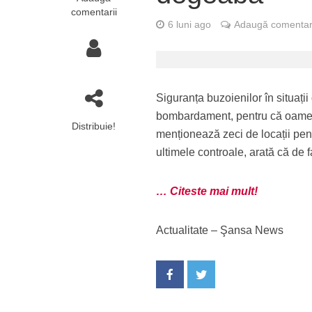
comentarii
6 luni ago
Adaugă comentar
Siguranța buzoienilor în situați
bombardament, pentru că oamen
Distribuie!
menționează zeci de locații pentr
ultimele controale, arată că de f
… Citeste mai mult!
Actualitate – Şansa News