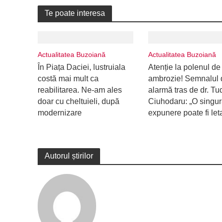
Te poate interesa
Actualitatea Buzoiană
Actualitatea Buzoiană
În Piața Daciei, lustruiala
Atenție la polenul de
costă mai mult ca
ambrozie! Semnalul 
reabilitarea. Ne-am ales
alarmă tras de dr. Tu
doar cu cheltuieli, după
Ciuhodaru: „O singu
modernizare
expunere poate fi let
Autorul știrilor