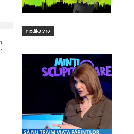
medikatv.ro
un
e