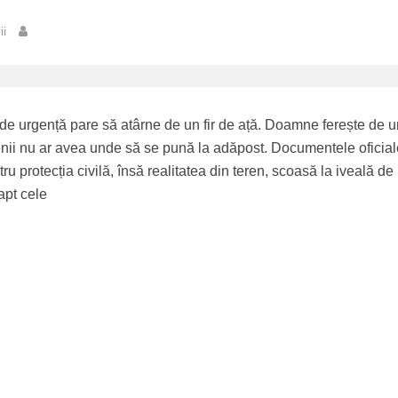
ii
i de urgență pare să atârne de un fir de ață. Doamne ferește de 
ii nu ar avea unde să se pună la adăpost. Documentele oficial
u protecția civilă, însă realitatea din teren, scoasă la iveală de
apt cele