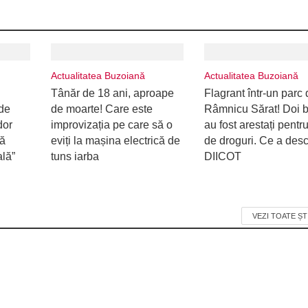
Actualitatea Buzoiană
Actualitatea Buzoiană
Tânăr de 18 ani, aproape
Flagrant într-un parc 
de
de moarte! Care este
Râmnicu Sărat! Doi b
dor
improvizația pe care să o
au fost arestați pentru
ră
eviți la mașina electrică de
de droguri. Ce a desc
ală”
tuns iarba
DIICOT
VEZI TOATE ȘT