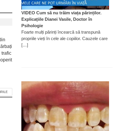
VIDEO Cum să nu trăim viața părinților.
Explicațiile Dianei Vasile, Doctor în
Psihologie
Foarte mulți părinți încearcă să transpună
propriile vieți în cele ale copiilor. Cauzele care
din
[…]
ărbați
 trafic
operit
IRILE