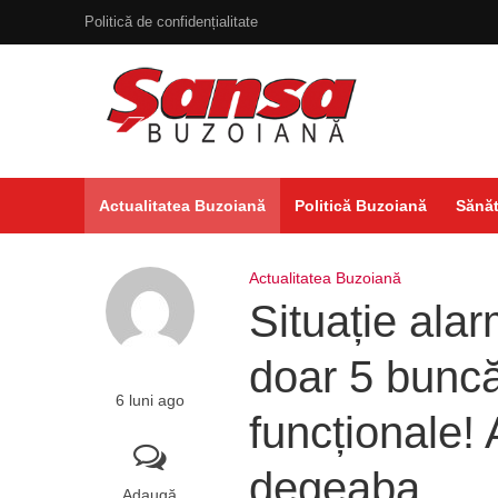
Politică de confidențialitate
Actualitatea Buzoiană
Politică Buzoiană
Sănăt
Actualitatea Buzoiană
Situație ala
doar 5 buncă
6 luni ago
funcționale!
degeaba
Adaugă