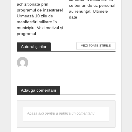
achiziționate prin
ce bunuri de uz personal
programul de înzestrare!
au renunțat! Ultimele
Urmează 10 zile de
date
manifestări militare în
municipiu! Vezi motivul și
programul
VEZI TOATE ȘTIRILE
Autorul știrilor
Adaugă comentarii
Apasă aici pentru a publica un comentariu