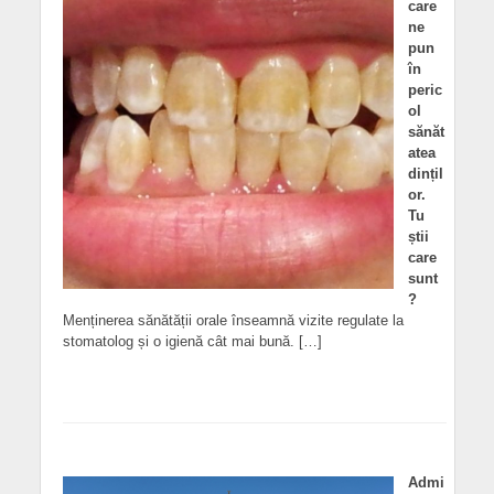
care
ne
pun
în
peric
ol
sănăt
atea
dințil
or.
Tu
știi
care
sunt
?
Menținerea sănătății orale înseamnă vizite regulate la
stomatolog și o igienă cât mai bună. […]
Admi