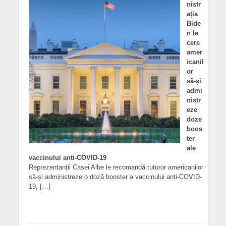
nistr
ația
Bide
n le
cere
amer
icanil
or
să-și
admi
nistr
eze
doze
boos
ter
ale
vaccinului anti-COVID-19
Reprezentanții Casei Albe le recomandă tuturor americanilor
să-și administreze o doză booster a vaccinului anti-COVID-
19, […]