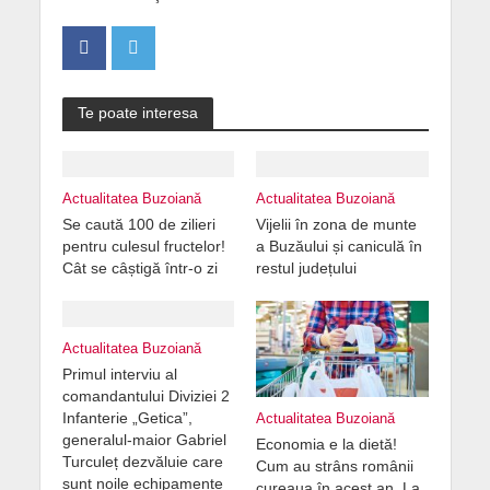
Te poate interesa
Actualitatea Buzoiană
Actualitatea Buzoiană
Se caută 100 de zilieri
Vijelii în zona de munte
pentru culesul fructelor!
a Buzăului și caniculă în
Cât se câștigă într-o zi
restul județului
Actualitatea Buzoiană
Primul interviu al
comandantului Diviziei 2
Infanterie „Getica”,
Actualitatea Buzoiană
generalul-maior Gabriel
Economia e la dietă!
Turculeț dezvăluie care
Cum au strâns românii
sunt noile echipamente
cureaua în acest an. La