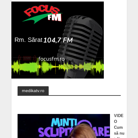
medikatv.ro
VIDE
O
Cum
să nu