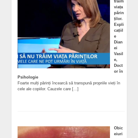
trăim
viața
părin
ților.
Expli
cațiil
e
Dian
ei
Vasil
e,
Doct
or în
Psihologie
Foarte mulți părinți încearcă să transpună propriile vieți în
cele ale copiilor. Cauzele care […]
Obic
eiuri