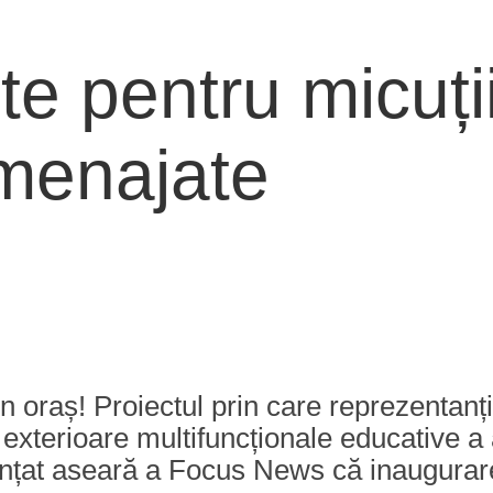
te pentru micuți
menajate
in oraș! Proiectul prin care reprezentanț
ii exterioare multifuncționale educative 
nțat aseară a Focus News că inaugurarea