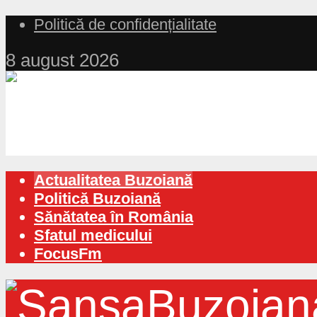
Politică de confidențialitate
8 august 2026
Actualitatea Buzoiană
Politică Buzoiană
Sănătatea în România
Sfatul medicului
FocusFm