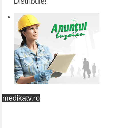
Distribuie!
medikatv.ro