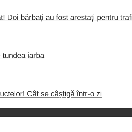
! Doi bărbați au fost arestați pentru tr
e tundea iarba
uctelor! Cât se câștigă într-o zi