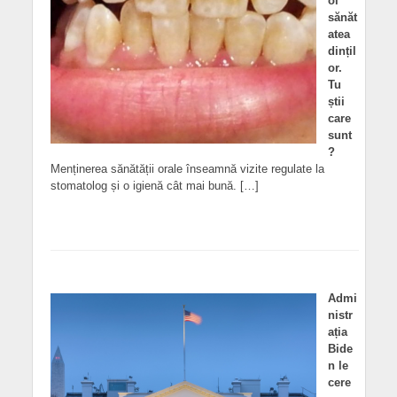
ol
sănăt
atea
dințil
or.
Tu
știi
care
sunt
?
Menținerea sănătății orale înseamnă vizite regulate la
stomatolog și o igienă cât mai bună. […]
Admi
nistr
ația
Bide
n le
cere