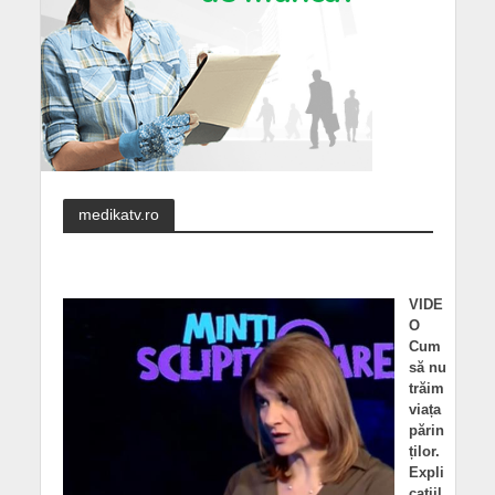
medikatv.ro
VIDE
O
Cum
să nu
trăim
viața
părin
ților.
Expli
cațiil