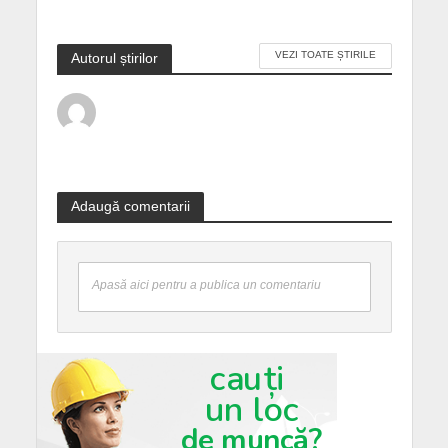
VEZI TOATE ȘTIRILE
Autorul știrilor
Adaugă comentarii
Apasă aici pentru a publica un comentariu