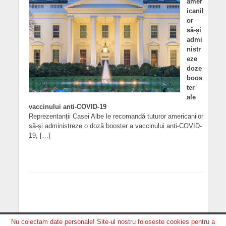
amer
icanil
or
să-și
admi
nistr
eze
doze
boos
ter
ale
vaccinului anti-COVID-19
Reprezentanții Casei Albe le recomandă tuturor americanilor
să-și administreze o doză booster a vaccinului anti-COVID-
19, […]
Nu colectam date personale! Site-ul nostru foloseste cookies pentru a