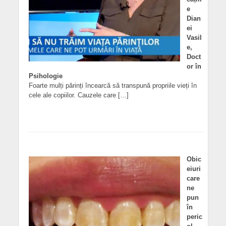
e
Dian
ei
Vasil
e,
Doct
or în
Psihologie
Foarte mulți părinți încearcă să transpună propriile vieți în
cele ale copiilor. Cauzele care […]
Obic
eiuri
care
ne
pun
în
peric