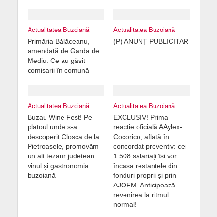
Actualitatea Buzoiană
Actualitatea Buzoiană
Primăria Bălăceanu,
(P) ANUNȚ PUBLICITAR
amendată de Garda de
Mediu. Ce au găsit
comisarii în comună
Actualitatea Buzoiană
Actualitatea Buzoiană
Buzau Wine Fest! Pe
EXCLUSIV! Prima
platoul unde s-a
reacție oficială AAylex-
descoperit Cloșca de la
Cocorico, aflată în
Pietroasele, promovăm
concordat preventiv: cei
un alt tezaur județean:
1.508 salariați își vor
vinul și gastronomia
încasa restanțele din
buzoiană
fonduri proprii și prin
AJOFM. Anticipează
revenirea la ritmul
normal!