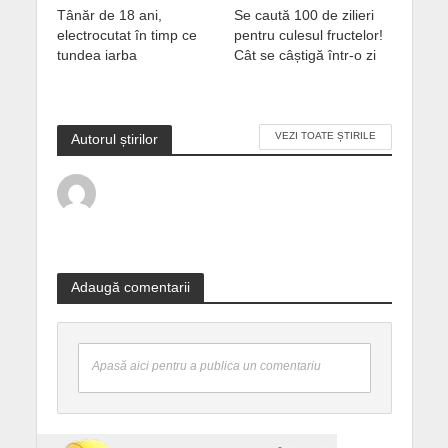
Tânăr de 18 ani,
Se caută 100 de zilieri
electrocutat în timp ce
pentru culesul fructelor!
tundea iarba
Cât se câștigă într-o zi
VEZI TOATE ȘTIRILE
Autorul știrilor
Adaugă comentarii
Apasă aici pentru a publica un comentariu