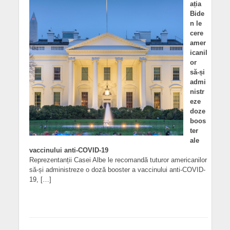
ația
Bide
n le
cere
amer
icanil
or
să-și
admi
nistr
eze
doze
boos
ter
ale
vaccinului anti-COVID-19
Reprezentanții Casei Albe le recomandă tuturor americanilor
să-și administreze o doză booster a vaccinului anti-COVID-
19, […]