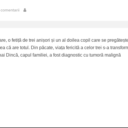
comentarii
are, o fetiță de trei anișori și un al doilea copil care se pregăteșt
a că are totul. Din păcate, viața fericită a celor trei s-a transfor
ai Dincă, capul familiei, a fost diagnostic cu tumoră malignă