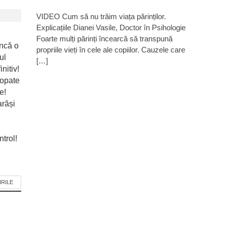
VIDEO Cum să nu trăim viața părinților.
Explicațiile Dianei Vasile, Doctor în Psihologie
Foarte mulți părinți încearcă să transpună
ncă o
propriile vieți în cele ale copiilor. Cauzele care
ul
[…]
nitiv!
ropate
e!
arăși
trol!
IRILE