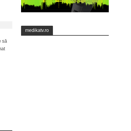
medikatv.ro
e să
mat