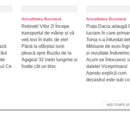
Actualitatea Buzoiană
Actualitatea Buzoiană
Rețineți! Vifor 2! Începe
Piața Dacia adaugă î
transportul de mâine și vă
lucrare în care primar
veți lovi în trafic de ele!
Toma s-a înfundat defi
ează
Până la sfârșitul lunii
Milioane de euro îng
râul
pleacă spre Buzău de la
și rezultate îndoielnic
 de
Agigea! 32 metri lungime și
Acum se înlocuiesc i
ău! Ce
înalte cât un bloc
dalele! Viceprimarul
Apostu explică cum
dezastrul este sub con
VEZI TOATE ȘT