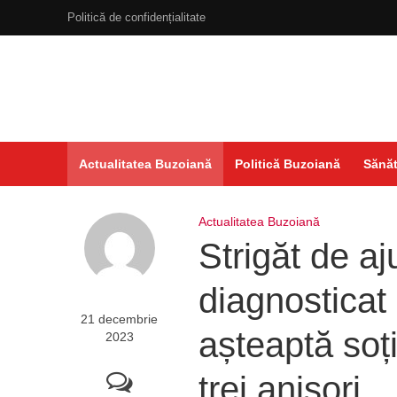
Politică de confidențialitate
Actualitatea Buzoiană
Politică Buzoiană
Sănăt
Actualitatea Buzoiană
Strigăt de aj
diagnosticat 
21 decembrie
așteaptă soți
2023
trei anișori