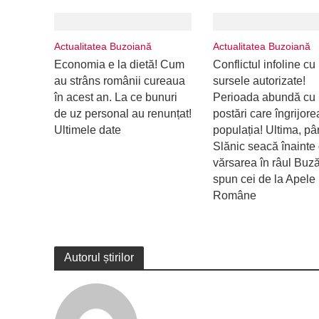
Actualitatea Buzoiană
Actualitatea Buzoiană
Economia e la dietă! Cum
Conflictul infoline cu
au strâns românii cureaua
sursele autorizate!
în acest an. La ce bunuri
Perioada abundă cu
de uz personal au renunțat!
postări care îngrijor
Ultimele date
populația! Ultima, pâ
Slănic seacă înainte
vărsarea în râul Buz
spun cei de la Apele
Române
Autorul știrilor