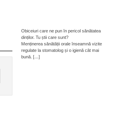
Obiceiuri care ne pun în pericol sănătatea
dinților. Tu știi care sunt?
Menținerea sănătății orale înseamnă vizite
regulate la stomatolog și o igienă cât mai
bună. […]