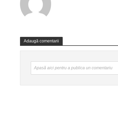
Adaugă comentarii
Apasă aici pentru a publica un comentariu