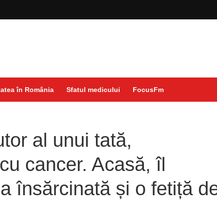
atea în România
Sfatul medicului
FocusFm
utor al unui tată,
cu cancer. Acasă, îl
a însărcinată și o fetiță d