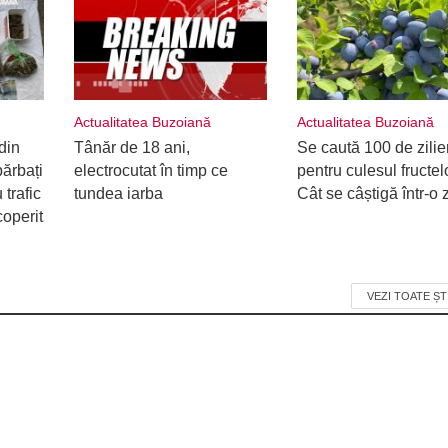
Actualitatea Buzoiană
Actualitatea Buzoiană
din
Tânăr de 18 ani,
Se caută 100 de zilie
ărbați
electrocutat în timp ce
pentru culesul fructel
 trafic
tundea iarba
Cât se câștigă într-o z
coperit
VEZI TOATE ȘT