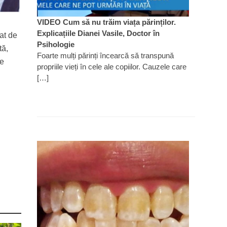
VIDEO Cum să nu trăim viața părinților.
Explicațiile Dianei Vasile, Doctor în
at de
Psihologie
tă,
Foarte mulți părinți încearcă să transpună
le
propriile vieți în cele ale copiilor. Cauzele care
[…]