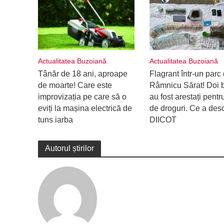
Actualitatea Buzoiană
Actualitatea Buzoiană
Tânăr de 18 ani, aproape
Flagrant într-un parc 
de moarte! Care este
Râmnicu Sărat! Doi b
improvizația pe care să o
au fost arestați pentru
eviți la mașina electrică de
de droguri. Ce a des
tuns iarba
DIICOT
Autorul știrilor