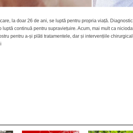
re, la doar 26 de ani, se luptă pentru propria viață. Diagnostic
o luptă continuă pentru supraviețuire. Acum, mai mult ca nicioda
stru pentru a-și plăti tratamentele, dar și intervențiile chirurgica
i