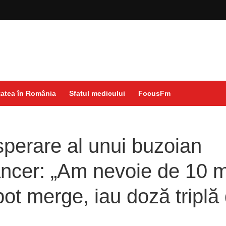
atea în România
Sfatul medicului
FocusFm
isperare al unui buzoian
ncer: „Am nevoie de 10 m
pot merge, iau doză triplă