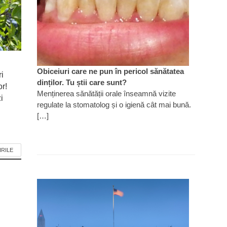
Obiceiuri care ne pun în pericol sănătatea
ri
dinților. Tu știi care sunt?
or!
Menținerea sănătății orale înseamnă vizite
i
regulate la stomatolog și o igienă cât mai bună.
[…]
IRILE