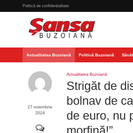
Politică de confidențialitate
Actualitatea Buzoiană
Politică Buzoiană
Sănăt
Actualitatea Buzoiană
Strigăt de d
bolnav de ca
27 noiembrie
de euro, nu 
2024
morfină!”