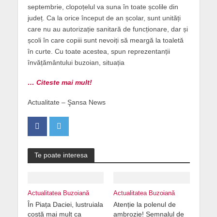
septembrie, clopoțelul va suna în toate școlile din
județ. Ca la orice început de an școlar, sunt unități
care nu au autorizație sanitară de funcționare, dar și
școli în care copiii sunt nevoiți să meargă la toaletă
în curte. Cu toate acestea, spun reprezentanții
învățământului buzoian, situația
… Citeste mai mult!
Actualitate – Şansa News
Te poate interesa
Actualitatea Buzoiană
Actualitatea Buzoiană
În Piața Daciei, lustruiala
Atenție la polenul de
costă mai mult ca
ambrozie! Semnalul de