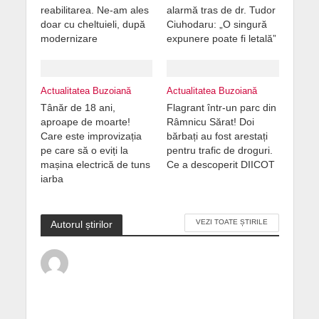
reabilitarea. Ne-am ales
alarmă tras de dr. Tudor
doar cu cheltuieli, după
Ciuhodaru: „O singură
modernizare
expunere poate fi letală”
Actualitatea Buzoiană
Actualitatea Buzoiană
Tânăr de 18 ani,
Flagrant într-un parc din
aproape de moarte!
Râmnicu Sărat! Doi
Care este improvizația
bărbați au fost arestați
pe care să o eviți la
pentru trafic de droguri.
mașina electrică de tuns
Ce a descoperit DIICOT
iarba
VEZI TOATE ȘTIRILE
Autorul știrilor