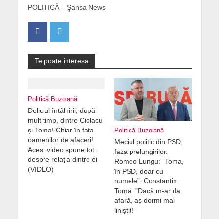
POLITICĂ – Şansa News
Te poate interesa
Politică Buzoiană
Deliciul întâlnirii, după
mult timp, dintre Ciolacu
și Toma! Chiar în fața
Politică Buzoiană
oamenilor de afaceri!
Meciul politic din PSD,
Acest video spune tot
faza prelungirilor.
despre relația dintre ei
Romeo Lungu: ”Toma,
(VIDEO)
în PSD, doar cu
numele”. Constantin
Toma: ”Dacă m-ar da
afară, aș dormi mai
liniștit!”