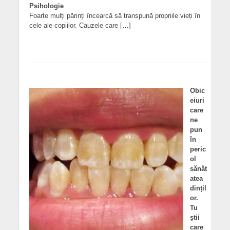
Psihologie
Foarte mulți părinți încearcă să transpună propriile vieți în
cele ale copiilor. Cauzele care […]
Obic
eiuri
care
ne
pun
în
peric
ol
sănăt
atea
dințil
or.
Tu
știi
care