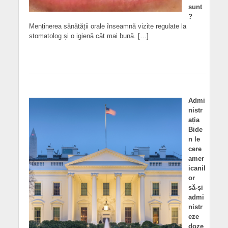
sunt
?
Menținerea sănătății orale înseamnă vizite regulate la
stomatolog și o igienă cât mai bună. […]
Admi
nistr
ația
Bide
n le
cere
amer
icanil
or
să-și
admi
nistr
eze
doze