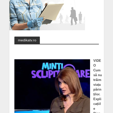
medikatv.ro
VIDE
O
Cum
să nu
trăim
viața
părin
ților.
Expli
cațiil
e