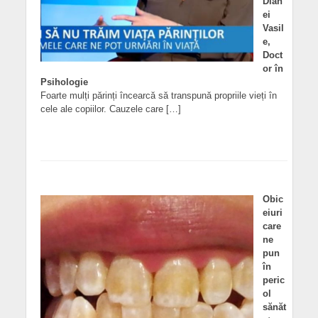
Dian
ei
Vasil
e,
Doct
or în
Psihologie
Foarte mulți părinți încearcă să transpună propriile vieți în
cele ale copiilor. Cauzele care […]
Obic
eiuri
care
ne
pun
în
peric
ol
sănăt