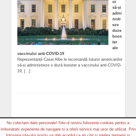
or
să-și
admi
nistr
eze
doze
boos
ter
ale
vaccinului anti-COVID-19
Reprezentanții Casei Albe le recomandă tuturor americanilor
să-și administreze o doză booster a vaccinului anti-COVID-
19, […]
Nu colectam date personale! Site-ul nostru foloseste cookies pentru a
imbunatatii experienta de navigare si a oferii servicii mai usor de utilizat. Prin
Copyright © 2026. MEDIA GRUP PRODUCTION. Toate
folosirea site-ului nostru va dati acordul ca ati citit si inteles termenii si