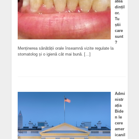
atea
dințil
or.
Tu
știi
care
sunt
?
Menținerea sănătății orale înseamnă vizite regulate la
stomatolog și o igienă cât mai bună. […]
Admi
nistr
ația
Bide
n le
cere
amer
icanil