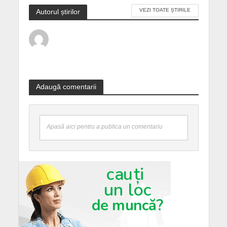
VEZI TOATE ȘTIRILE
Autorul știrilor
Adaugă comentarii
Apasă aici pentru a publica un comentariu