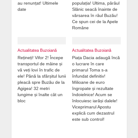
au renunțat! Ultimele
populația! Ultima, pârâul
date
Slănic seacă înainte de
vărsarea în râul Buzău!
Ce spun cei de la Apele
Române
Actualitatea Buzoiană
Actualitatea Buzoiană
Rețineți! Vifor 2! Începe
Piața Dacia adaugă încă
transportul de mâine și
o lucrare în care
vă veți lovi în trafic de
primarul Toma s-a
ele! Până la sfârșitul lunii
înfundat definitiv!
pleacă spre Buzău de la
Milioane de euro
Agigea! 32 metri
îngropate și rezultate
lungime și înalte cât un
îndoielnice! Acum se
bloc
înlocuiesc iarăși dalele!
Viceprimarul Apostu
explică cum dezastrul
este sub control!