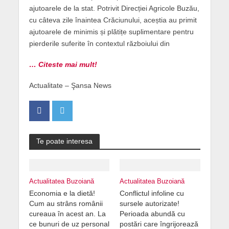
ajutoarele de la stat. Potrivit Direcției Agricole Buzău,
cu câteva zile înaintea Crăciunului, aceștia au primit
ajutoarele de minimis și plătițe suplimentare pentru
pierderile suferite în contextul războiului din
… Citeste mai mult!
Actualitate – Şansa News
Te poate interesa
Actualitatea Buzoiană
Actualitatea Buzoiană
Economia e la dietă!
Conflictul infoline cu
Cum au strâns românii
sursele autorizate!
cureaua în acest an. La
Perioada abundă cu
ce bunuri de uz personal
postări care îngrijorează