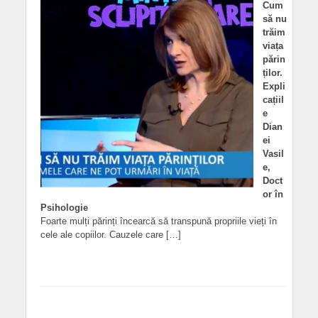
Cum
să nu
trăim
viața
părin
ților.
Expli
cațiil
e
Dian
ei
Vasil
e,
Doct
or în
Psihologie
Foarte mulți părinți încearcă să transpună propriile vieți în
cele ale copiilor. Cauzele care […]