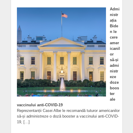
Admi
nistr
ația
Bide
n le
cere
amer
icanil
or
să-și
admi
nistr
eze
doze
boos
ter
ale
vaccinului anti-COVID-19
Reprezentanții Casei Albe le recomandă tuturor americanilor
să-și administreze o doză booster a vaccinului anti-COVID-
19, […]