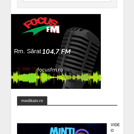
medikatv.ro
VIDE
O