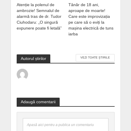
Atenție la polenul de
Tânăr de 18 ani,
ambrozie! Semnalul de
aproape de moarte!
alarmă tras de dr. Tudor
Care este improvizația
Ciuhodaru: „O singură
pe care să o eviți la
expunere poate fi letală”
mașina electrică de tuns
iarba
VEZI TOATE ȘTIRILE
Autorul știrilor
Adaugă comentarii
Apasă aici pentru a publica un comentariu