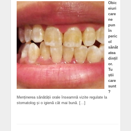
Obic
eiuri
care
ne
pun
în
peric
ol
sănăt
atea
dințil
or.
Tu
știi
care
sunt
?
Menținerea sănătății orale înseamnă vizite regulate la
stomatolog și o igienă cât mai bună. […]