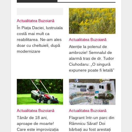
Actualitatea Buzoiană
În Piața Daciei, lustruiala
costă mai mult ca
reabilitarea. Ne-am ales
Actualitatea Buzoiană
doar cu cheltuieli, după
Atenție la polenul de
modernizare
ambrozie! Semnalul de
alarmă tras de dr. Tudor
Ciuhodaru: „O singură
expunere poate fi letală”
Actualitatea Buzoiană
Actualitatea Buzoiană
Tânăr de 18 ani,
Flagrant într-un parc din
aproape de moarte!
Râmnicu Sărat! Doi
Care este improvizația
bărbați au fost arestați