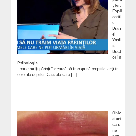
ților.
Expli
cațiil
e
Dian
ei
Vasil
e,
Doct
or în
Psihologie
Foarte mulți părinți încearcă să transpună propriile vieți în
cele ale copiilor. Cauzele care […]
Obic
eiuri
care
ne