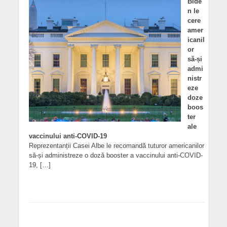
Bide
n le
cere
amer
icanil
or
să-și
admi
nistr
eze
doze
boos
ter
ale
vaccinului anti-COVID-19
Reprezentanții Casei Albe le recomandă tuturor americanilor
să-și administreze o doză booster a vaccinului anti-COVID-
19, […]