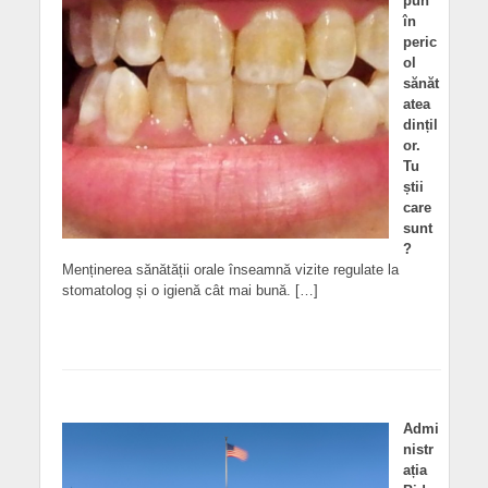
pun
în
peric
ol
sănăt
atea
dințil
or.
Tu
știi
care
sunt
?
Menținerea sănătății orale înseamnă vizite regulate la
stomatolog și o igienă cât mai bună. […]
Admi
nistr
ația