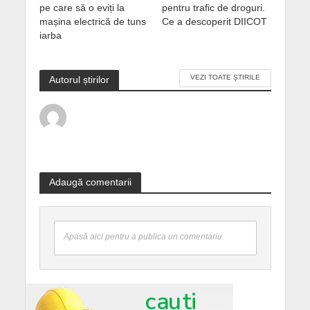
pe care să o eviți la
pentru trafic de droguri.
mașina electrică de tuns
Ce a descoperit DIICOT
iarba
VEZI TOATE ȘTIRILE
Autorul știrilor
Adaugă comentarii
Apasă aici pentru a publica un comentariu