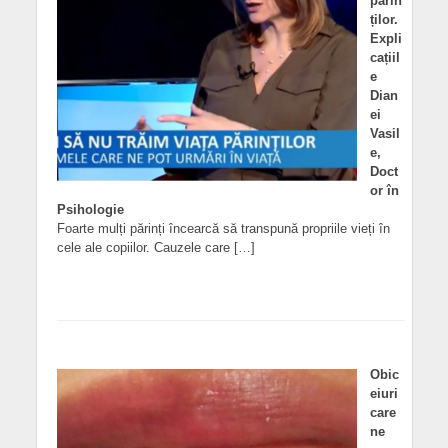
părin
ților.
Expli
cațiil
e
Dian
ei
Vasil
e,
Doct
or în
Psihologie
Foarte mulți părinți încearcă să transpună propriile vieți în
cele ale copiilor. Cauzele care […]
Obic
eiuri
care
ne