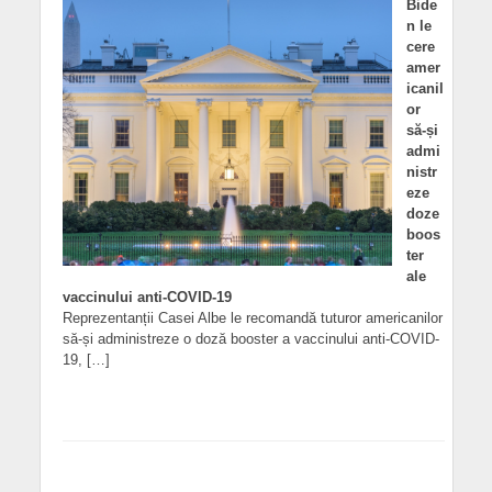
Bide
n le
cere
amer
icanil
or
să-și
admi
nistr
eze
doze
boos
ter
ale
vaccinului anti-COVID-19
Reprezentanții Casei Albe le recomandă tuturor americanilor
să-și administreze o doză booster a vaccinului anti-COVID-
19, […]