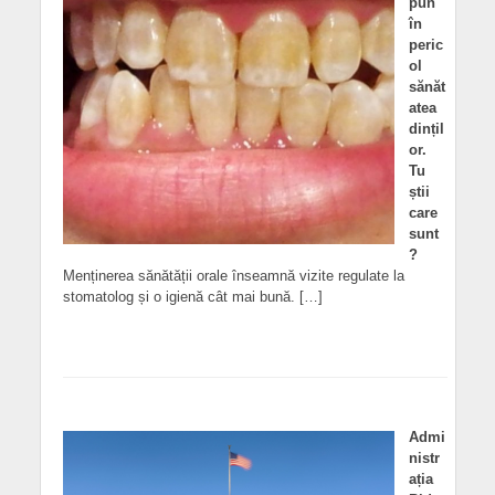
pun
în
peric
ol
sănăt
atea
dințil
or.
Tu
știi
care
sunt
?
Menținerea sănătății orale înseamnă vizite regulate la
stomatolog și o igienă cât mai bună. […]
Admi
nistr
ația