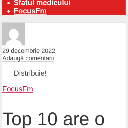
Sfatul medicului
FocusFm
29 decembrie 2022
Adaugă comentarii
Distribuie!
FocusFm
Top 10 are o