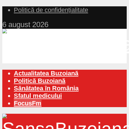
Politică de confidențialitate
6 august 2026
Actualitatea Buzoiană
Politică Buzoiană
Sănătatea în România
Sfatul medicului
FocusFm