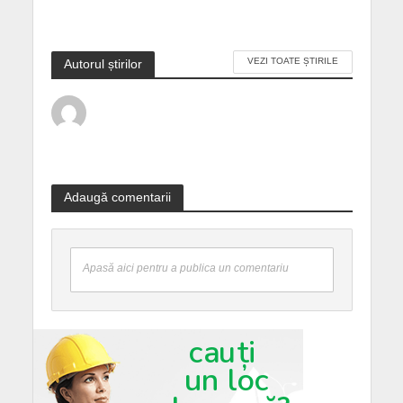
VEZI TOATE ȘTIRILE
Autorul știrilor
Adaugă comentarii
Apasă aici pentru a publica un comentariu