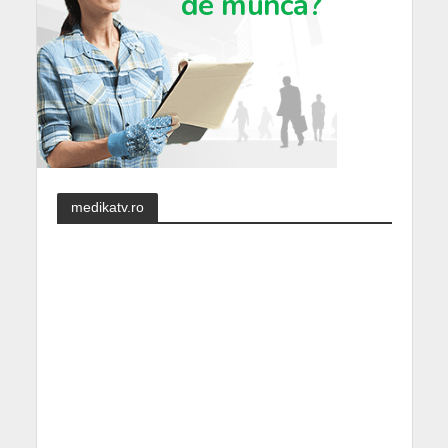
medikatv.ro