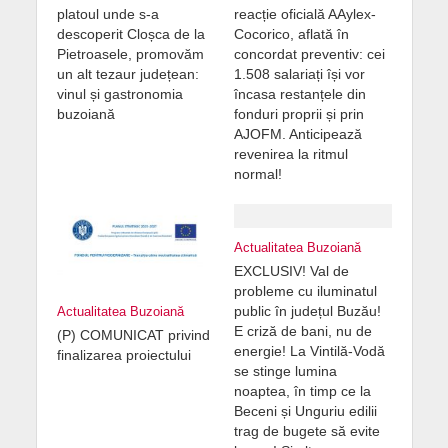
platoul unde s-a
reacție oficială AAylex-
descoperit Cloșca de la
Cocorico, aflată în
Pietroasele, promovăm
concordat preventiv: cei
un alt tezaur județean:
1.508 salariați își vor
vinul și gastronomia
încasa restanțele din
buzoiană
fonduri proprii și prin
AJOFM. Anticipează
revenirea la ritmul
normal!
Actualitatea Buzoiană
EXCLUSIV! Val de
probleme cu iluminatul
public în județul Buzău!
Actualitatea Buzoiană
E criză de bani, nu de
(P) COMUNICAT privind
energie! La Vintilă-Vodă
finalizarea proiectului
se stinge lumina
noaptea, în timp ce la
Beceni și Unguriu edilii
trag de bugete să evite