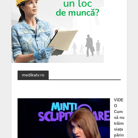
medikatv.ro
VIDE
O
Cum
să nu
trăim
viața
părin