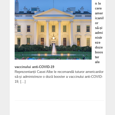
n le
cere
amer
icanil
or
să-și
admi
nistr
eze
doze
boos
ter
ale
vaccinului anti-COVID-19
Reprezentanții Casei Albe le recomandă tuturor americanilor
să-și administreze o doză booster a vaccinului anti-COVID-
19, […]