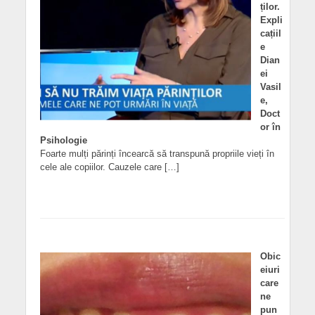
ților.
Expli
cațiil
e
Dian
ei
Vasil
e,
Doct
or în
Psihologie
Foarte mulți părinți încearcă să transpună propriile vieți în
cele ale copiilor. Cauzele care […]
Obic
eiuri
care
ne
pun