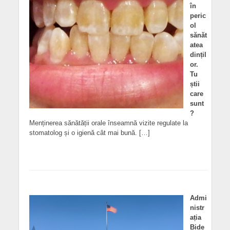
în
peric
ol
sănăt
atea
dințil
or.
Tu
știi
care
sunt
?
Menținerea sănătății orale înseamnă vizite regulate la
stomatolog și o igienă cât mai bună. […]
Admi
nistr
ația
Bide