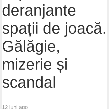
deranjante
spații de joacă.
Gălăgie,
mizerie și
scandal
12 luni ago