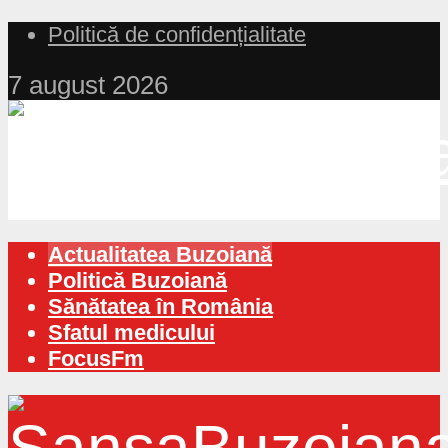
Politică de confidențialitate
7 august 2026
Actualitatea Buzoiană
Politică Buzoiană
Sănătatea în România
Sfatul medicului
FocusFm