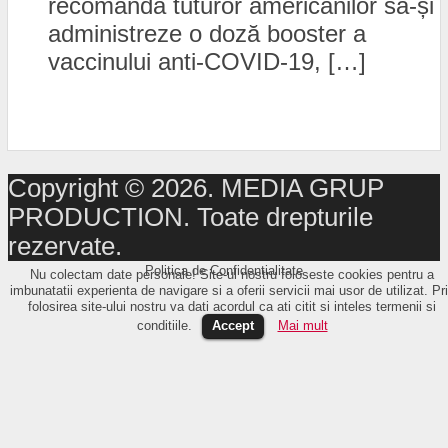
recomandă tuturor americanilor să-și
administreze o doză booster a
vaccinului anti-COVID-19, […]
Copyright © 2026. MEDIA GRUP
PRODUCTION. Toate drepturile
rezervate.
Politica de Confidențialitate
Nu colectam date personale! Site-ul nostru foloseste cookies pentru a
imbunatatii experienta de navigare si a oferii servicii mai usor de utilizat. Pr
folosirea site-ului nostru va dati acordul ca ati citit si inteles termenii si
conditiile.
Accept
Mai mult