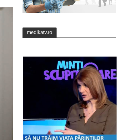
medikatv.ro