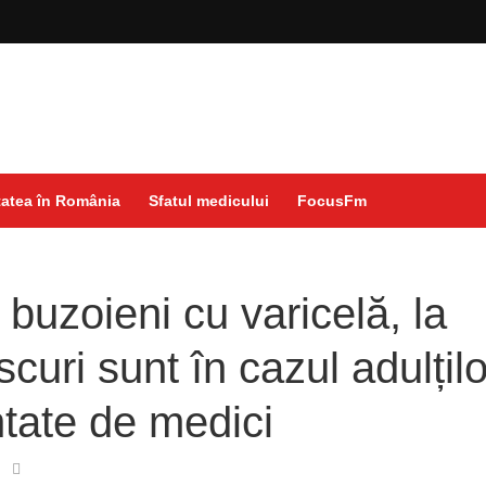
atea în România
Sfatul medicului
FocusFm
 buzoieni cu varicelă, la
curi sunt în cazul adulțilo
tate de medici