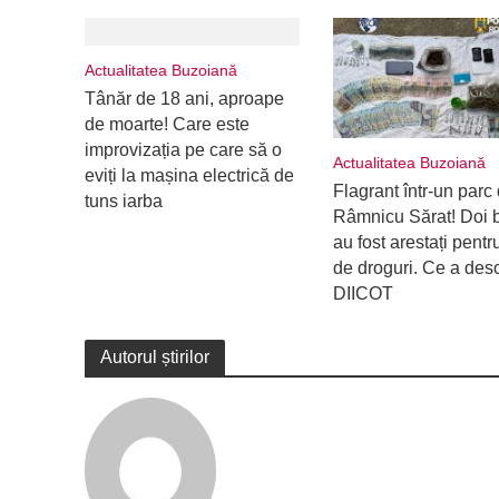
Actualitatea Buzoiană
Tânăr de 18 ani, aproape
de moarte! Care este
improvizația pe care să o
Actualitatea Buzoiană
eviți la mașina electrică de
Flagrant într-un parc 
tuns iarba
Râmnicu Sărat! Doi b
au fost arestați pentru
de droguri. Ce a des
DIICOT
Autorul știrilor