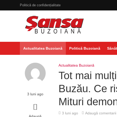
Politică de confidențialitate
Actualitatea Buzoiană
Politică Buzoiană
Sănăt
Actualitatea Buzoiană
Tot mai mulți
Buzău. Ce ris
3 luni ago
Mituri demon
3 luni ago
Adaugă comentarii
Adaugă