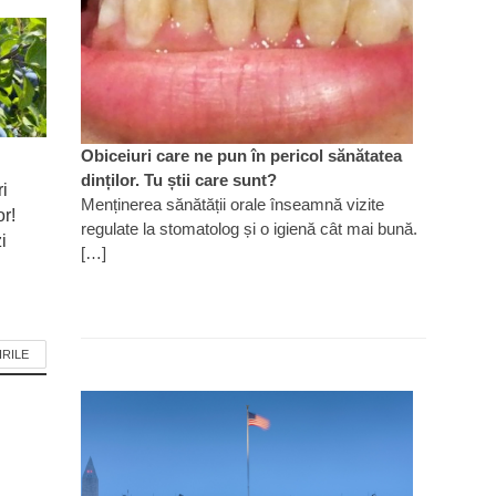
Obiceiuri care ne pun în pericol sănătatea
dinților. Tu știi care sunt?
ri
Menținerea sănătății orale înseamnă vizite
or!
regulate la stomatolog și o igienă cât mai bună.
i
[…]
IRILE