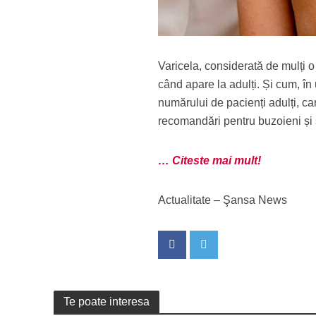
Varicela, considerată de mulți 
când apare la adulți. Și cum, î
numărului de pacienți adulți, car
recomandări pentru buzoieni și
… Citeste mai mult!
Actualitate – Şansa News
Te poate interesa