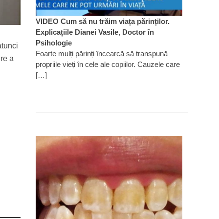
VIDEO Cum să nu trăim viața părinților.
Explicațiile Dianei Vasile, Doctor în
Psihologie
atunci
Foarte mulți părinți încearcă să transpună
ere a
propriile vieți în cele ale copiilor. Cauzele care
[…]