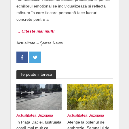
echilibrul emoțional se individualizează și reflectă
măsura în care fiecare persoană face lucruri
concrete pentru a
… Citeste mai mult!
Actualitate – Şansa News
Te poate interesa
Actualitatea Buzoiană
Actualitatea Buzoiană
În Piața Daciei, lustruiala
Atenție la polenul de
costă mai mult ca
ambrozie! Semnalul de