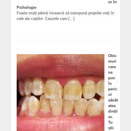
or în
Psihologie
Foarte mulți părinți încearcă să transpună propriile vieți în
cele ale copiilor. Cauzele care […]
Obic
eiuri
care
ne
pun
în
peric
ol
sănăt
atea
dințil
or.
Tu
știi