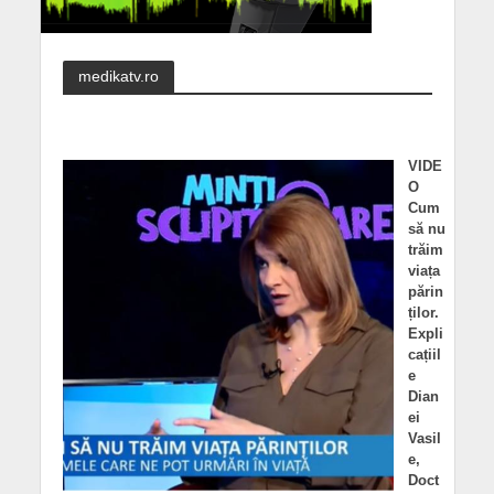
medikatv.ro
VIDE
O
Cum
să nu
trăim
viața
părin
ților.
Expli
cațiil
e
Dian
ei
Vasil
e,
Doct