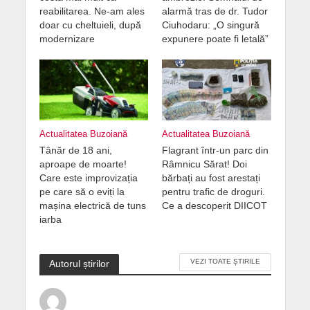
reabilitarea. Ne-am ales
alarmă tras de dr. Tudor
doar cu cheltuieli, după
Ciuhodaru: „O singură
modernizare
expunere poate fi letală”
Actualitatea Buzoiană
Actualitatea Buzoiană
Tânăr de 18 ani,
Flagrant într-un parc din
aproape de moarte!
Râmnicu Sărat! Doi
Care este improvizația
bărbați au fost arestați
pe care să o eviți la
pentru trafic de droguri.
mașina electrică de tuns
Ce a descoperit DIICOT
iarba
VEZI TOATE ȘTIRILE
Autorul știrilor