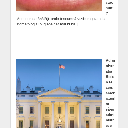
care
sunt
?
Menținerea sănătății orale înseamnă vizite regulate la
stomatolog și o igienă cât mai bună. […]
Admi
nistr
ația
Bide
n le
cere
amer
icanil
or
să-și
admi
nistr
eze