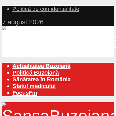
Politică de confidențialitate
7 august 2026
Actualitatea Buzoiană
Politică Buzoiană
Sănătatea în România
Sfatul medicului
FocusFm