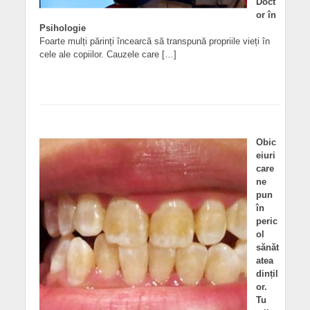
Doct
or în
Psihologie
Foarte mulți părinți încearcă să transpună propriile vieți în
cele ale copiilor. Cauzele care […]
Obic
eiuri
care
ne
pun
în
peric
ol
sănăt
atea
dințil
or.
Tu