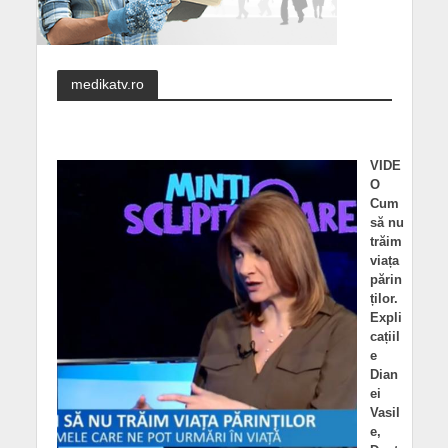
medikatv.ro
VIDE
O
Cum
să nu
trăim
viața
părin
ților.
Expli
cațiil
e
Dian
ei
Vasil
e,