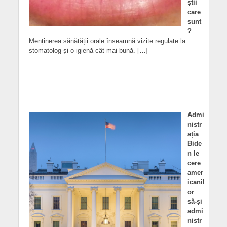
știi
care
sunt
?
Menținerea sănătății orale înseamnă vizite regulate la
stomatolog și o igienă cât mai bună. […]
Admi
nistr
ația
Bide
n le
cere
amer
icanil
or
să-și
admi
nistr