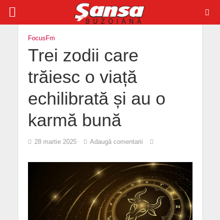
FocusFm
Trei zodii care
trăiesc o viață
echilibrată și au o
karmă bună
28 martie 2025
Adaugă comentarii