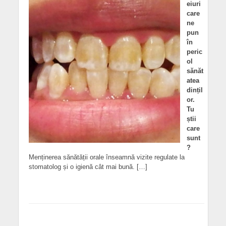
eiuri
care
ne
pun
în
peric
ol
sănăt
atea
dințil
or.
Tu
știi
care
sunt
?
Menținerea sănătății orale înseamnă vizite regulate la
stomatolog și o igienă cât mai bună. […]