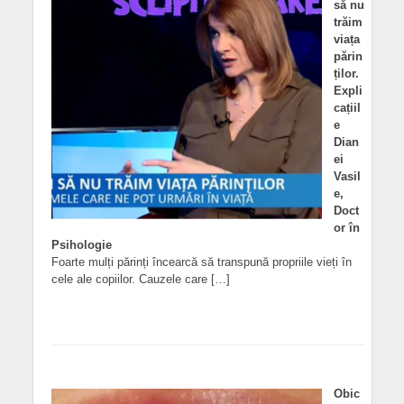
să nu
trăim
viața
părin
ților.
Expli
cațiil
e
Dian
ei
Vasil
e,
Doct
or în
Psihologie
Foarte mulți părinți încearcă să transpună propriile vieți în
cele ale copiilor. Cauzele care […]
Obic