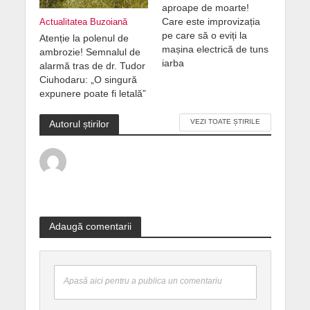
aproape de moarte!
Care este improvizația
Actualitatea Buzoiană
pe care să o eviți la
Atenție la polenul de
mașina electrică de tuns
ambrozie! Semnalul de
iarba
alarmă tras de dr. Tudor
Ciuhodaru: „O singură
expunere poate fi letală”
VEZI TOATE ȘTIRILE
Autorul știrilor
Adaugă comentarii
Apasă aici pentru a publica un comentariu