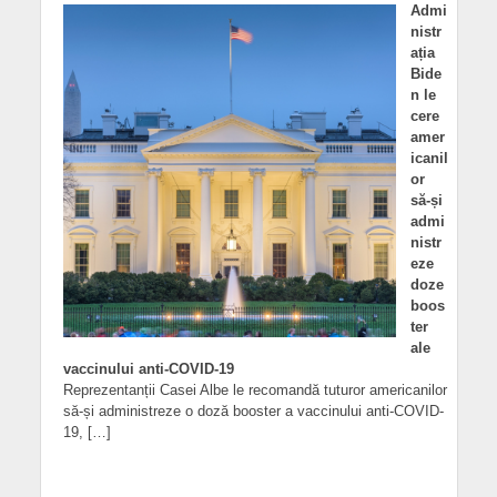
Admi
nistr
ația
Bide
n le
cere
amer
icanil
or
să-și
admi
nistr
eze
doze
boos
ter
ale
vaccinului anti-COVID-19
Reprezentanții Casei Albe le recomandă tuturor americanilor
să-și administreze o doză booster a vaccinului anti-COVID-
19, […]