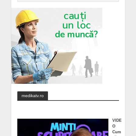
medikatv.ro
VIDE
O
Cum