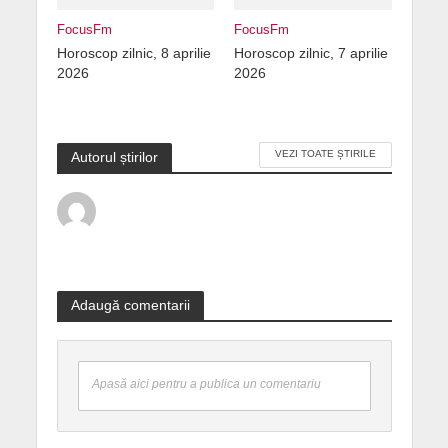
FocusFm
FocusFm
Horoscop zilnic, 8 aprilie
Horoscop zilnic, 7 aprilie
2026
2026
VEZI TOATE ȘTIRILE
Autorul știrilor
Adaugă comentarii
Apasă aici pentru a publica un comentariu