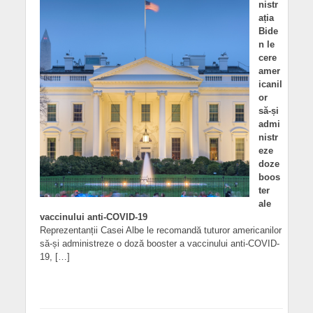
nistr
ația
Bide
n le
cere
amer
icanil
or
să-și
admi
nistr
eze
doze
boos
ter
ale
vaccinului anti-COVID-19
Reprezentanții Casei Albe le recomandă tuturor americanilor
să-și administreze o doză booster a vaccinului anti-COVID-
19, […]