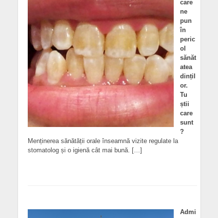
care
ne
pun
în
peric
ol
sănăt
atea
dințil
or.
Tu
știi
care
sunt
?
Menținerea sănătății orale înseamnă vizite regulate la
stomatolog și o igienă cât mai bună. […]
Admi