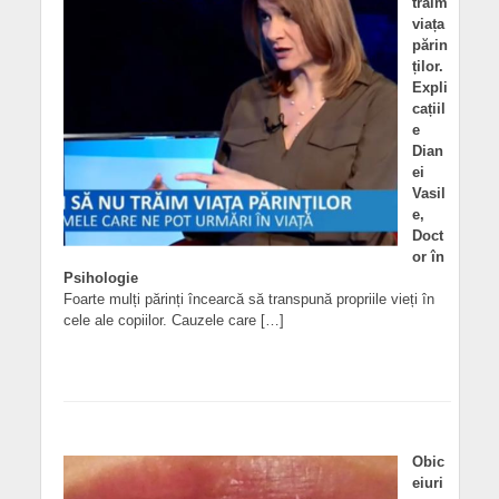
trăim
viața
părin
ților.
Expli
cațiil
e
Dian
ei
Vasil
e,
Doct
or în
Psihologie
Foarte mulți părinți încearcă să transpună propriile vieți în
cele ale copiilor. Cauzele care […]
Obic
eiuri