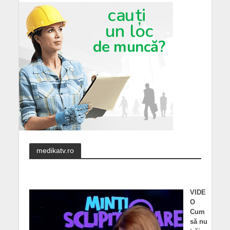
medikatv.ro
VIDE
O
Cum
să nu