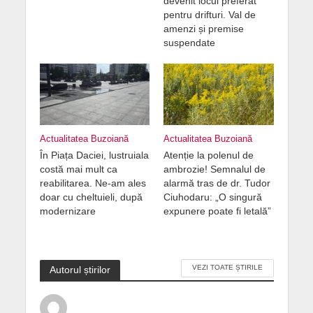
devenit locul preferat
pentru drifturi. Val de
amenzi și premise
suspendate
Actualitatea Buzoiană
Actualitatea Buzoiană
În Piața Daciei, lustruiala
Atenție la polenul de
costă mai mult ca
ambrozie! Semnalul de
reabilitarea. Ne-am ales
alarmă tras de dr. Tudor
doar cu cheltuieli, după
Ciuhodaru: „O singură
modernizare
expunere poate fi letală”
VEZI TOATE ȘTIRILE
Autorul știrilor