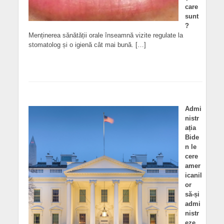
care
sunt
?
Menținerea sănătății orale înseamnă vizite regulate la
stomatolog și o igienă cât mai bună. […]
Admi
nistr
ația
Bide
n le
cere
amer
icanil
or
să-și
admi
nistr
eze