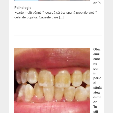
or în
Psihologie
Foarte mulți părinți încearcă să transpună propriile vieți în
cele ale copiilor. Cauzele care […]
Obic
eiuri
care
ne
pun
în
peric
ol
sănăt
atea
dințil
or.
Tu
știi