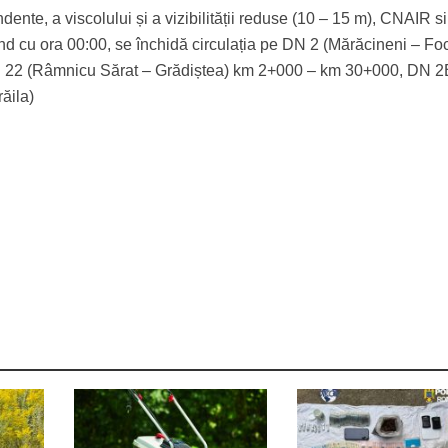
ente, a viscolului și a vizibilității reduse (10 – 15 m), CNAIR si
ând cu ora 00:00, se închidă circulația pe DN 2 (Mărăcineni – Fo
22 (Râmnicu Sărat – Grădiștea) km 2+000 – km 30+000, DN 2
răila)