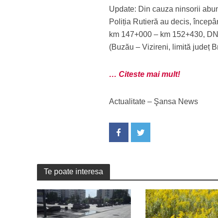
Update: Din cauza ninsorii abund
Poliția Rutieră au decis, încep
km 147+000 – km 152+430, DN 
(Buzău – Vizireni, limită județ B
… Citeste mai mult!
Actualitate – Şansa News
Te poate interesa