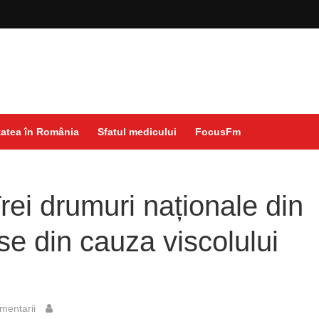
atea în România
Sfatul medicului
FocusFm
rei drumuri naționale din
se din cauza viscolului
mentarii