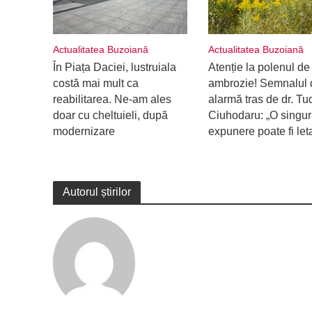
Actualitatea Buzoiană
Actualitatea Buzoiană
În Piața Daciei, lustruiala
Atenție la polenul de
costă mai mult ca
ambrozie! Semnalul 
reabilitarea. Ne-am ales
alarmă tras de dr. Tu
doar cu cheltuieli, după
Ciuhodaru: „O singu
modernizare
expunere poate fi let
Autorul știrilor