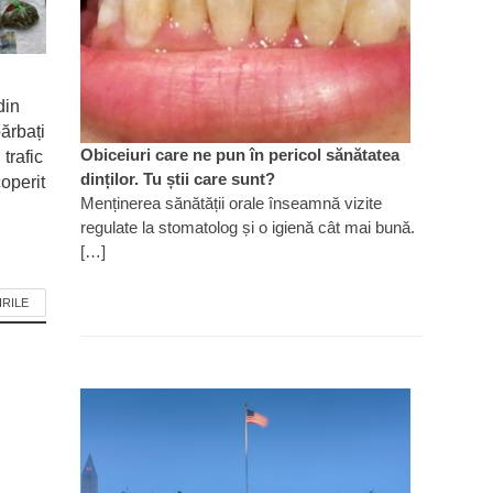
din
ărbați
Obiceiuri care ne pun în pericol sănătatea
 trafic
dinților. Tu știi care sunt?
operit
Menținerea sănătății orale înseamnă vizite
regulate la stomatolog și o igienă cât mai bună.
[…]
IRILE