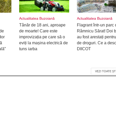
Actualitatea Buzoiană
Actualitatea Buzoiană
Tânăr de 18 ani, aproape
Flagrant într-un parc 
de
de moarte! Care este
Râmnicu Sărat! Doi b
dor
improvizația pe care să o
au fost arestați pentru
ră
eviți la mașina electrică de
de droguri. Ce a desc
ală”
tuns iarba
DIICOT
VEZI TOATE ȘT