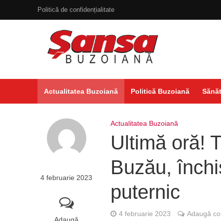
Politică de confidențialitate
Actualitatea Buzoiană
Politică Buzoiană
Sănăt
Actualitatea Buzoiană
Ultimă oră! T
Buzău, închi
4 februarie 2023
puternic
4 februarie 2023
Adaugă co
Adaugă