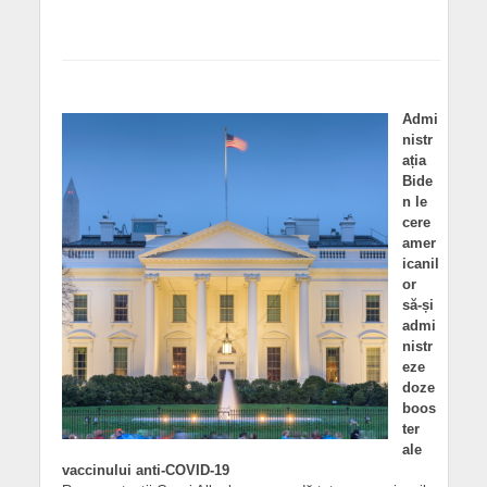
Admi
nistr
ația
Bide
n le
cere
amer
icanil
or
să-și
admi
nistr
eze
doze
boos
ter
ale
vaccinului anti-COVID-19