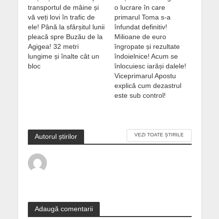
transportul de mâine și
o lucrare în care
vă veți lovi în trafic de
primarul Toma s-a
ele! Până la sfârșitul lunii
înfundat definitiv!
pleacă spre Buzău de la
Milioane de euro
Agigea! 32 metri
îngropate și rezultate
lungime și înalte cât un
îndoielnice! Acum se
bloc
înlocuiesc iarăși dalele!
Viceprimarul Apostu
explică cum dezastrul
este sub control!
VEZI TOATE ȘTIRILE
Autorul știrilor
Adaugă comentarii