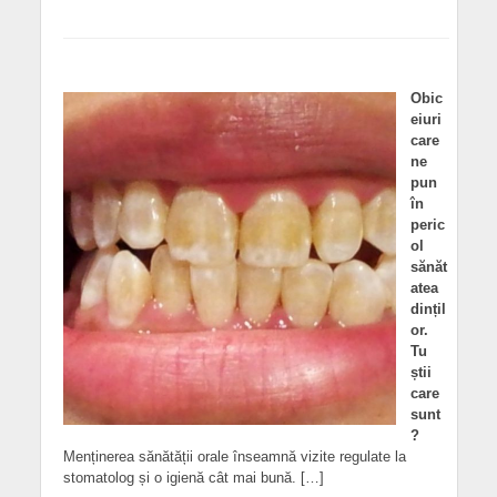
Obic
eiuri
care
ne
pun
în
peric
ol
sănăt
atea
dințil
or.
Tu
știi
care
sunt
?
Menținerea sănătății orale înseamnă vizite regulate la
stomatolog și o igienă cât mai bună. […]