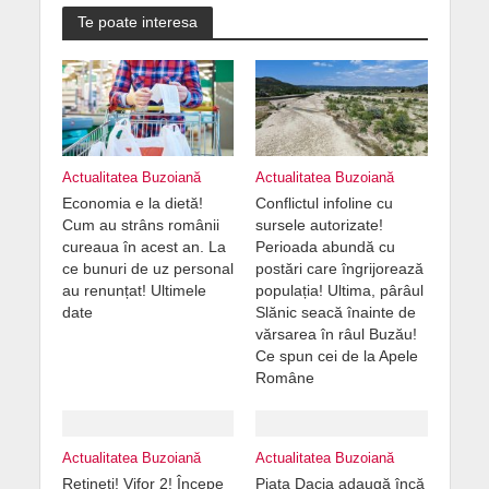
Te poate interesa
Actualitatea Buzoiană
Actualitatea Buzoiană
Economia e la dietă!
Conflictul infoline cu
Cum au strâns românii
sursele autorizate!
cureaua în acest an. La
Perioada abundă cu
ce bunuri de uz personal
postări care îngrijorează
au renunțat! Ultimele
populația! Ultima, pârâul
date
Slănic seacă înainte de
vărsarea în râul Buzău!
Ce spun cei de la Apele
Române
Actualitatea Buzoiană
Actualitatea Buzoiană
Rețineți! Vifor 2! Începe
Piața Dacia adaugă încă