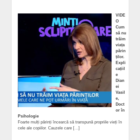
VIDE
O
Cum
să nu
trăim
viața
părin
ților.
Expli
cațiil
e
Dian
ei
Vasil
e,
Doct
or în
Psihologie
Foarte mulți părinți încearcă să transpună propriile vieți în
cele ale copiilor. Cauzele care […]