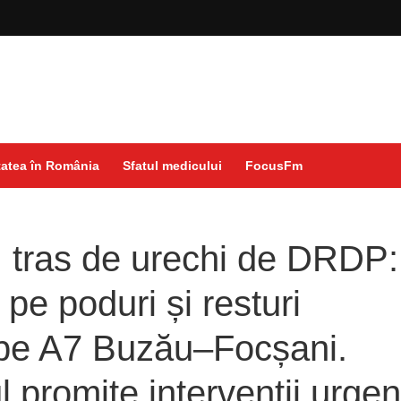
atea în România
Sfatul medicului
FocusFm
 tras de urechi de DRDP:
pe poduri și resturi
 pe A7 Buzău–Focșani.
 promite intervenții urgen