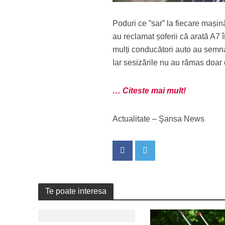
Poduri ce ”sar” la fiecare mașină
au reclamat șoferii că arată A7 
mulți conducători auto au sem
Iar sesizările nu au rămas doar 
… Citeste mai mult!
Actualitate – Şansa News
Te poate interesa