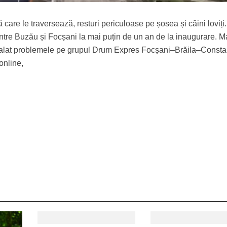
 care le traversează, resturi periculoase pe șosea și câini loviți
între Buzău și Focșani la mai puțin de un an de la inaugurare. M
nalat problemele pe grupul Drum Expres Focșani–Brăila–Consta
online,