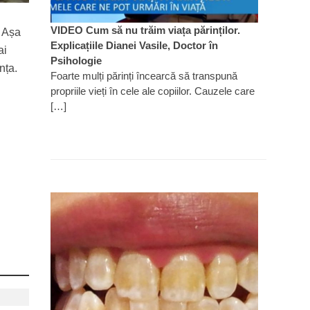
VIDEO Cum să nu trăim viața părinților.
. Așa
Explicațiile Dianei Vasile, Doctor în
ai
Psihologie
nța.
Foarte mulți părinți încearcă să transpună
propriile vieți în cele ale copiilor. Cauzele care
[…]