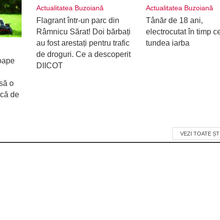
Actualitatea Buzoiană
Actualitatea Buzoiană
Flagrant într-un parc din
Tânăr de 18 ani,
Râmnicu Sărat! Doi bărbați
electrocutat în timp c
au fost arestați pentru trafic
tundea iarba
de droguri. Ce a descoperit
oape
DIICOT
să o
ică de
VEZI TOATE ȘT