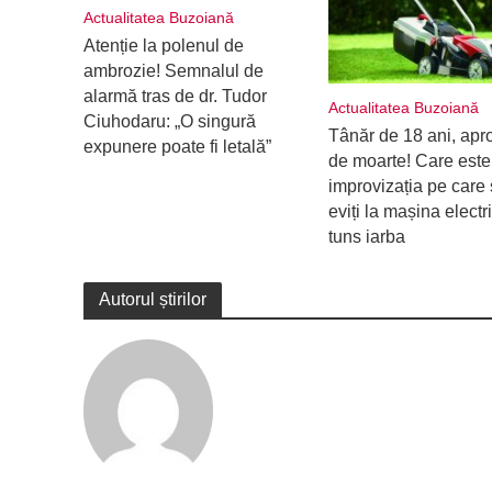
Actualitatea Buzoiană
Atenție la polenul de
ambrozie! Semnalul de
alarmă tras de dr. Tudor
Actualitatea Buzoiană
Ciuhodaru: „O singură
Tânăr de 18 ani, apr
expunere poate fi letală”
de moarte! Care este
improvizația pe care 
eviți la mașina electr
tuns iarba
Autorul știrilor