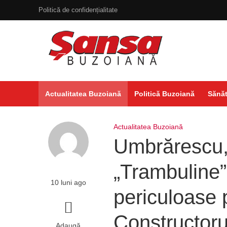
Politică de confidențialitate
Actualitatea Buzoiană
Politică Buzoiană
Sănăt
Actualitatea Buzoiană
Umbrărescu,
„Trambuline” 
10 luni ago
periculoase
Constructorul
Adaugă